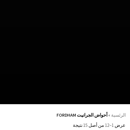
الرئسية
»
أحواض الجرانيت FORDHAM
عرض 1–12 من أصل 15 نتيجة