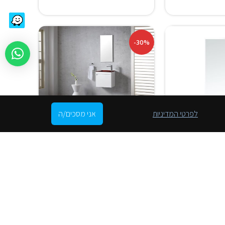
-30%
לפרטי המדיניות
אני מסכים/ה
نموذج خزانة معلقة
صغيرة: Style – STYLE
799.00
₪
1,149.00
₪
إضافة إلى السلة
كارلوس