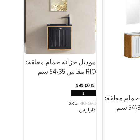
موديل خزانة حمام معلقة:
RIO مقاس 35\54 سم
999.00
₪
إضافة إلى السلة
حمام معلقة:
SKU:
RIO-OAK
كارلوس
لى السلة