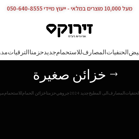
מעל 10,000 מוצרים במלאי - ייעוץ מיידי 050-640-8555
يض
الحنفيات
المصارف
للاستحمام
جديد
حزمنا
الترقيات
مدو
خزائن صغيرة
لحنفيات
المصارف
الى المطبخ
جديد 2024
جروهي
حزمنا
خزائن الحمام
للاستحمام
مر