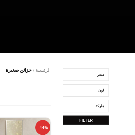
الرئسية
»
خزائن صغيرة
سعر
لون
ماركة
FILTER
-44%