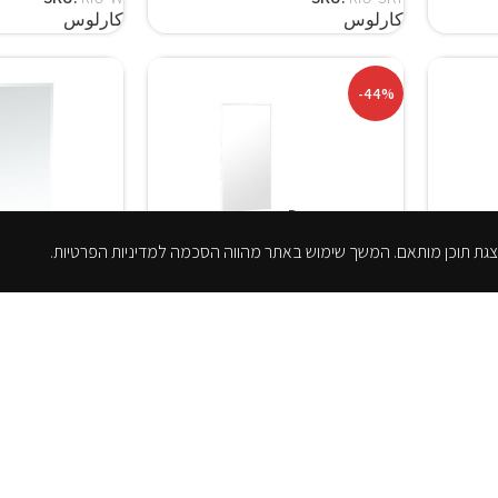
كارلوس
كارلوس
-44%
علقة:
موديل خزانة حمام معلقة: