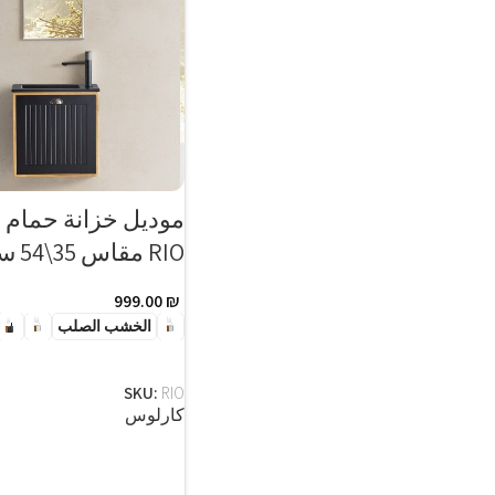
موديل خزانة حمام م
RIO مقاس 35\54 سم
999.00
₪
الخشب الصلب
SELECT OPTIONS
SKU:
RIO
كارلوس