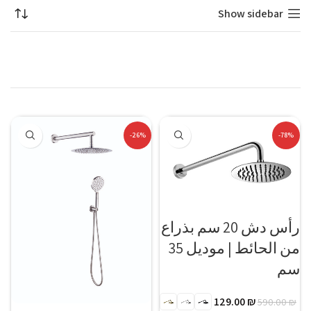
Show sidebar
-26%
-78%
رأس دش 20 سم بذراع
من الحائط | موديل 35
سم
129.00
₪
590.00
₪