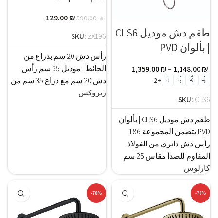
129.00
₪
590.00
₪
طقم دش موديل CLS6
SKU:
ZX196
| بألوان PVD
رأس دش 20 سم بذراع من
الحائط | موديل 35 سم رأس
1,359.00
₪
–
1,148.00
₪
دش 20 سم مع ذراع 35 سم من
+2
زيروكس
SKU:
CLS6
طقم دش موديل CLS6 | بألوان
PVD يتضمن المجموعة 186
رأس دش دائري من الفولاذ
المقاوم للصدأ مقاس 25 سم
كارلوس
-78%
-78%