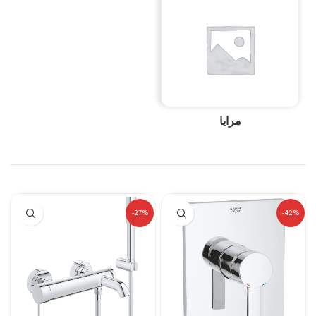
مرايا
-27%
-42%