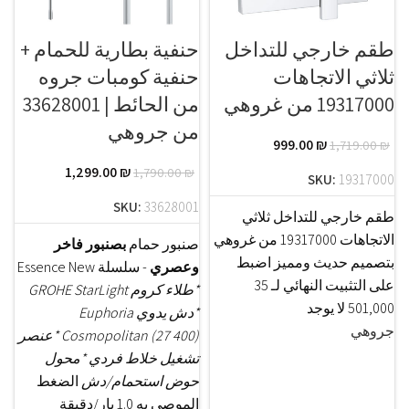
طقم خارجي للتداخل
حنفية بطارية للحمام +
ثلاثي الاتجاهات
حنفية كومبات جروه
19317000 من غروهي
من الحائط | 33628001
من جروهي
999.00
₪
1,719.00
₪
1,299.00
₪
1,790.00
₪
SKU:
19317000
SKU:
33628001
طقم خارجي للتداخل ثلاثي
الاتجاهات 19317000 من غروهي
صنبور حمام
بصنبور فاخر
بتصميم حديث ومميز اضبط
وعصري
- سلسلة Essence New
على التثبيت النهائي لـ 35
*طلاء كروم GROHE StarLight
501,000 لا يوجد
*دش يدوي Euphoria
جروهي
Cosmopolitan (27 400)
*عنصر
تشغيل خلاط فردي
*محول
حوض استحمام/دش
الضغط
الموصى به 1.0 بار/دقيقة