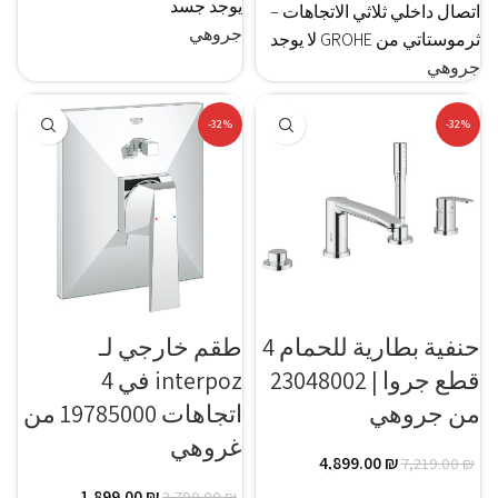
يوجد جسد
اتصال داخلي ثلاثي الاتجاهات –
جروهي
ثرموستاتي من GROHE لا يوجد
جروهي
-32%
-32%
حنفية بطارية للحمام 4
طقم خارجي لـ
قطع جروا | 23048002
interpoz في 4
من جروهي
اتجاهات 19785000 من
غروهي
4,899.00
₪
7,219.00
₪
1,899.00
₪
2,799.00
₪