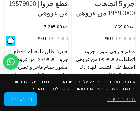
جرو 5 اتجاهات
قطع جروا | 19579000
19590000 من غروهي
من غروهي
7,285.00
₪
869.00
₪
SKU:
19579000
SKU:
19590000
طقم خارجي لموزع جرو 5
حنفية بطارية للحمام 4 قطع
اتجاهات 19590000 من غروهي
جروا | 19579000 من غروهي
اضبط على التثبيت النهائي لـ
صنبور حمام فاخر وعصري
033,000 29 لا يوجد جسد مخفي
مكون من 4 قطع بمقبض واحد
אנו משתמשים בקובצי Cookie לשיפור החוויה, ניתוח תנועה והצגת תוכן
جروهي
جروهي
מותאם. המשך שימוש באתר מהווה הסכמה למדיניות הפרטיות.
0
לפרטי המדיניות
אני מסכים/ה
Shop
Filters
Cart
My account
הסניפים שלנו
من موقع على الانترنت