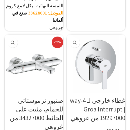
اللمسة النهائية: نيكل لامع كروم
الموديل: 33628001
صنع في
ألمانيا
جروهي
-25%
غطاء خارجي لـ 4-way
صنبور ثرموستاتي
Groa Interrupt |
للحمام، مثبت على
19297000 من غروهي
الحائط 34327000 من
غروهي