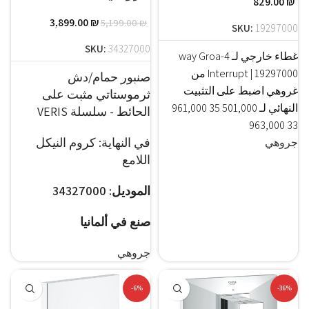
829.00
₪
3,899.00
₪
5,199.00
₪
SKU:
19297000
SKU:
34327000
غطاء خارجي لـ 4-way Groa
Interrupt | 19297000 من
صنبور حمام/دش
غروهي اضبط على التثبيت
ثرموستاتي مثبت على
النهائي لـ 501,000 35 961,000
الحائط - سلسلة VERIS
33 963,000
في النهاية: كروم النيكل
جروهي
اللامع
الموديل: 34327000
صنع في ألمانيا
جروهي
-6%
-36%