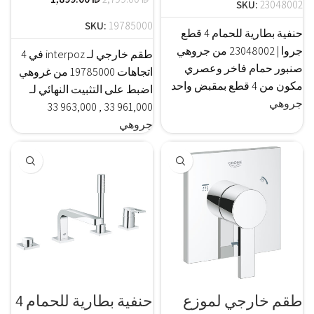
SKU:
23048002
SKU:
19785000
حنفية بطارية للحمام 4 قطع
جروا | 23048002 من جروهي
طقم خارجي لـ interpoz في 4
صنبور حمام فاخر وعصري
اتجاهات 19785000 من غروهي
مكون من 4 قطع بمقبض واحد
اضبط على التثبيت النهائي لـ
جروهي
961,000 33 , 963,000 33
جروهي
طقم خارجي لموزع
حنفية بطارية للحمام 4