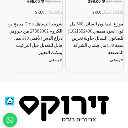
696.00
₪
399.00
₪
789.00
₪
690.00
₪
SKU:
27389002
SKU:
1021652430
3
موزع الصابون السائل 500 مل
شريط التساهل Groa مدمج مع
لون اسود مطفي 1021652430 |
الكروم 27389002 من جروهي
للصابون السائل حاوية تخزين
ذراع الدش الأفقي 390 مم،
سعة 500 مل ضمان الشركة
قابل للتعديل قبل التركيب
ج
المصنعة
يمكنك التغيير
تي
جروهي
جروهي
ج