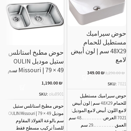
حوض سيراميك
مستطيل للحمام
48X29 سم | لون أبيض
حوض مطبخ استانلس
ح
لامع
ستيل موديل OULIN
Missouri | 79 × 49 سم
IF
349.00
₪
1,290.00
₪
1,190.00
₪
SKU:
7021
4
SKU:
olu8901
حوض سيراميك مستطيل
للحمام 48X29 سم | لون أبيض
حوض مطبخ استانلس ستيل
ح
لامع اللون: أبيض لامع الموديل:
موديل OULIN Missouri | 79 × 49
7021 العرض…………..48 سم
سم بالوعة الفولاذ المقاوم
ب
العمق…………..29 سم
للصدأ تركيب مسطح فقط
ل