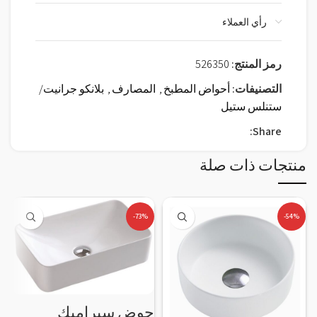
رأي العملاء
رمز المنتج:
526350
التصنيفات:
أحواض المطبخ
,
المصارف
,
بلانكو جرانيت/
ستنلس ستيل
Share:
منتجات ذات صلة
-73%
-54%
حوض سيراميك