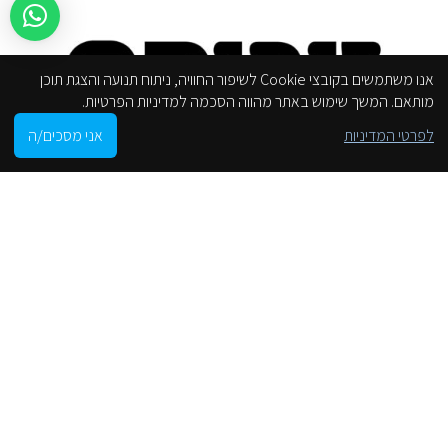
אנו משתמשים בקובצי Cookie לשיפור החוויה, ניתוח תנועה והצגת תוכן
מותאם. המשך שימוש באתר מהווה הסכמה למדיניות הפרטיות.
0
לפרטי המדיניות
אני מסכים/ה
Shop
Cart
My account
הסניפים שלנו
من موقع على الانترنت
محل
لوائح الموقع
انخفاض إمكانية الوصول
سياسة الخصوصية
فئات
جروهي
الحنفيات
صنابير الحمام