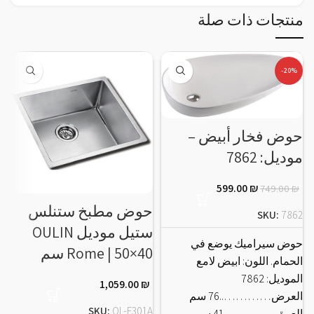
منتجات ذات صلة
-20%
حوض فخار أبيض –
موديل: 7862
ح
599.00
₪
749.00
₪
حوض مطبخ ستنلس
ل
SKU:
7862
ستيل موديل OULIN
حوض سيراميك يوضع في
Rome | 50×40 سم
الحمام. اللون: ابيض لامع
1
الموديل: 7862
1,059.00
₪
العرض…………..76 سم
ح
SKU:
OL-F301A
العمق…………..41 سم