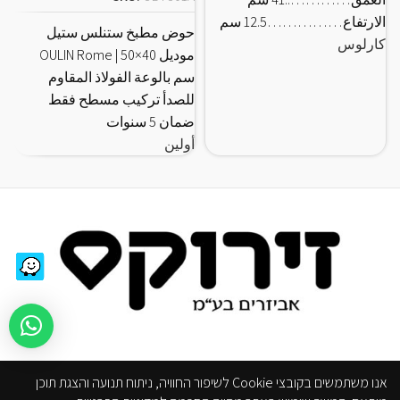
الارتفاع……………12.5 سم
حوض مطبخ ستنلس ستيل
كارلوس
…
موديل OULIN Rome | 50×40
ك
سم بالوعة الفولاذ المقاوم
للصدأ تركيب مسطح فقط
ضمان 5 سنوات
أولين
من موقع على الانترنت
אנו משתמשים בקובצי Cookie לשיפור החוויה, ניתוח תנועה והצגת תוכן