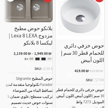
بلانكو حوض مطبخ
مزدوج Lexa 8 LEXA |
ليكسا 8 بلانكو
حوض خزفي دائري
ح
للحمام قطر 30 سم |
2,139.00
₪
–
1,949.00
₪
اللون أبيض
+6
إل
SKU:
LEXA 8
419.00
₪
919.00
₪
حوض المطبخ Silgranite
SKU:
7273W
Furador تكنولوجيا متقدمة لمنع
D
حوض خزفي دائري للحمام قطر
تساقط الماء من الضوضاء
30 سم | اللون أبيض اللون: أبيض
تركيب مسطح/علوي ضمان 5
ح
الموديل: 7273 واط
سنوات حوض حديث تصميم
العرض…………..30 سم