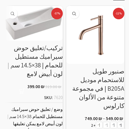
-57%
-11%
تركيب/تعليق حوض
سيراميك مستطيل
م
للحمام | 38×14.5 سم |
م
صنبور طويل
لون أبيض لامع
ا
للاستحمام موديل
399.00
₪
919.00
₪
B205A | في مجموعة
متنوعة من الألوان
SKU:
7620
كارلوس
م
وضع / تعليق حوض سيراميك
م
مستطيل للحمام 38×14.5 سم |
749.00
₪
–
549.00
₪
م
لون أبيض لامع يمكن تعليقها
+2
م