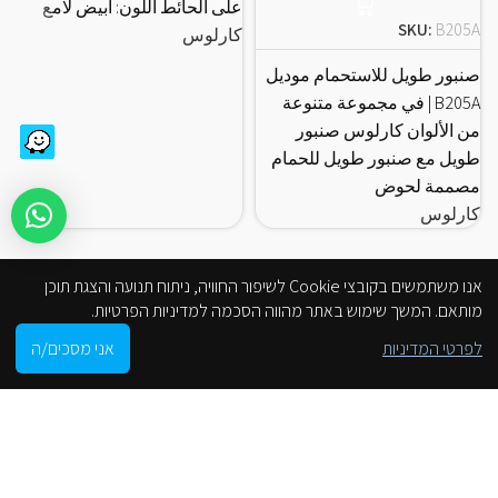
على الحائط اللون: أبيض لامع
ا
SKU:
B205A
كارلوس
ك
صنبور طويل للاستحمام موديل
B205A | في مجموعة متنوعة
من الألوان كارلوس صنبور
طويل مع صنبور طويل للحمام
مصممة لحوض
كارلوس
אנו משתמשים בקובצי Cookie לשיפור החוויה, ניתוח תנועה והצגת תוכן
מותאם. המשך שימוש באתר מהווה הסכמה למדיניות הפרטיות.
0
לפרטי המדיניות
אני מסכים/ה
Shop
Cart
My account
הסניפים שלנו
من موقع على الانترنت