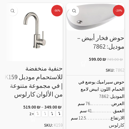
-56%
-20%
حوض فخار أبيض –
موديل: 7862
ح
599.00
₪
749.00
₪
حنفية منخفضة
ل
SKU:
7862
للاستحمام موديل K159
حوض سيراميك يوضع في
| في مجموعة متنوعة
الحمام. اللون: ابيض لامع
من الألوان كارلوس
5
الموديل: 7862
العرض…………..76 سم
519.00
₪
–
349.00
₪
العمق…………..41 سم
س
+2
الارتفاع……………12.5 سم
كارلوس
SKU:
K159