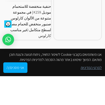
حنفية منخفضة للاستحمام
ا
موديل K159 | في مجموعة
ك
متنوعة من الألوان كارلوس
صنبور منخفض للحمام مصممة
لسطح متكامل (غير مناسب
كارلوس
אנו משתמשים בקובצי Cookie לשיפור החוויה, ניתוח תנועה והצגת תוכן
מותאם. המשך שימוש באתר מהווה הסכמה למדיניות הפרטיות.
0
לפרטי המדיניות
אני מסכים/ה
Shop
Cart
My account
הסניפים שלנו
من موقع على الانترنت