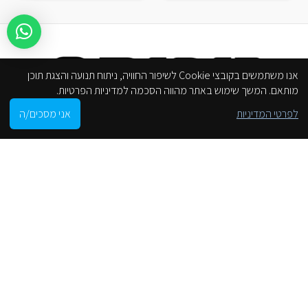
אנו משתמשים בקובצי Cookie לשיפור החוויה, ניתוח תנועה והצגת תוכן
מותאם. המשך שימוש באתר מהווה הסכמה למדיניות הפרטיות.
0
לפרטי המדיניות
אני מסכים/ה
Shop
Cart
My account
הסניפים שלנו
من موقع على الانترنت
محل
لوائح الموقع
انخفاض إمكانية الوصول
سياسة الخصوصية
فئات