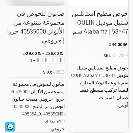
حوض مطبخ استانلس
صابون للحوض في
ح
ستيل موديل OULIN
مجموعة متنوعة من
Alabama | 58×47 سم
الألوان 40535000 جروا
1
| جروهي
544.00
₪
529.00
₪
–
286.00
₪
C
SKU:
OL205B
+2
حوض مطبخ استانلس ستيل
ح
SKU:
40535
موديل OULIN Alabama | 58×47
سم بالوعة الفولاذ المقاوم
س
صابون للحوض في مجموعة
للصدأ تركيب مسطح فقط
ل
متنوعة من الألوان 40535000
ضمان 5 سنوات
ضم
جروا | جروهي مضخة صابون
أولين
أ
الجص رمز المنتج: 40535000،
40535AL0، 40535GN0،
40535AL0،
جروهي