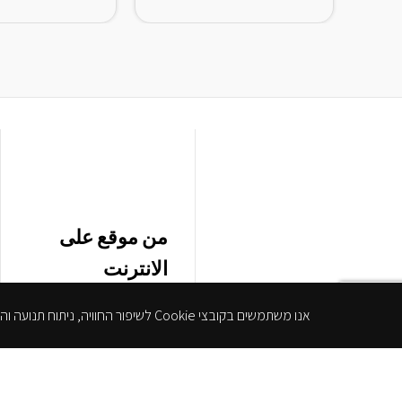
من موقع على
الانترنت
محل
אנו משתמשים בקובצי Cookie לשיפור החוויה, ניתוח תנועה והצגת תוכן מותאם. המשך שימוש באתר מהווה הסכמה למדיניות הפרטיות.
لوائح الموقع
انخفاض إمكانية الوصول
سياسة الخصوصية