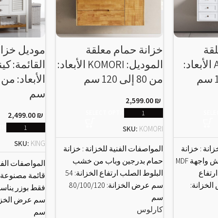
لقة
خزانة حمام معلقة
موديل خزان
الموديل: ARINA الأبعاد:
الموديل: KOMORI الأبعاد:
القائمة: كين
من 80 إلى 120 سم
سم
2,599.00
₪
SELECT OPTIONS
SELE
2,499.00
₪
TIONS
SKU:
KOMORI
SKU:
KING
انة : خزانة
المواصفات الفنية للخزانة : خزانة
حمام بجسم ساندويتش واجهة MDF
حمام بدرجين وباب من خشب
المواصفات الفني
رتفاع
البلوط الصلب ارتفاع الخزانة: 54
قائمة مصنوعة
عرض الخزانة:
سم عرض الخزانة: 80/100/120
سم
كارلوس
سم