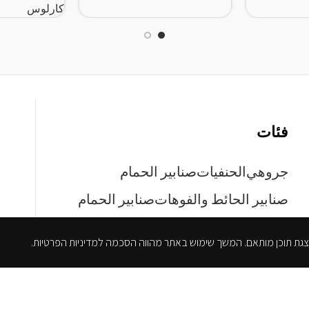
كارلوس
فئات
جروهي
الحنفيات
صنابير الحمام
صنابير الحائط والفوهات
صنابير الحمام
صنابير المطبخ
خزائن الحمام
خزائن واقفة
خزائن صغيرة
خزائن المرافق
خزائن معلقة
المصارف
بالوعة متكاملة
يتم وضع بالوعة