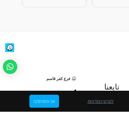
فرع كفر قاسم
تابعنا
0506408555
ثقافة الجمال
לפרטי המדיניות
אני מסכים/ה
info@zerox.co.il
الأحد - السبت، 08:00 - 21:00