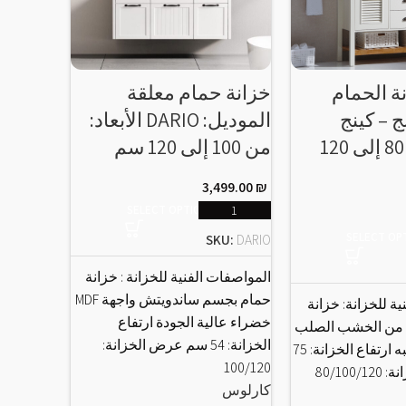
نموذج 
صغيرة: le – STYLE
ة الحمام
خزانة حمام معلقة
149.00
₪
ج – كينج
الموديل: DARIO الأبعاد:
الأبعاد: من 80 إلى 120
من 100 إلى 120 سم
خزانة مع
3,499.00
₪
خضراء عال
SELECT OPTIONS
صامت، إغل
SELECT OP
SKU:
DARIO
عالية الج
كارلوس
المواصفات الفنية للخزانة : خزانة
حمام بجسم ساندويتش واجهة MDF
ة للخزانة: خزانة
خضراء عالية الجودة ارتفاع
 من الخشب الصلب
الخزانة: 54 سم عرض الخزانة:
فقط بوزر يناسبه ارتفاع الخزانة: 75
100/120
سم عرض الخزانة: 80/100/120
كارلوس