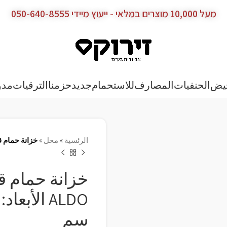
מעל 10,000 מוצרים במלאי - ייעוץ מיידי 050-640-8555
يض
الحنفيات
المصارف
للاستحمام
جديد
حزمنا
الترقيات
مدو
الرئسية
»
محل
»
خزانة حمام قائمة الموديل: O
خزانة حمام قا
سم