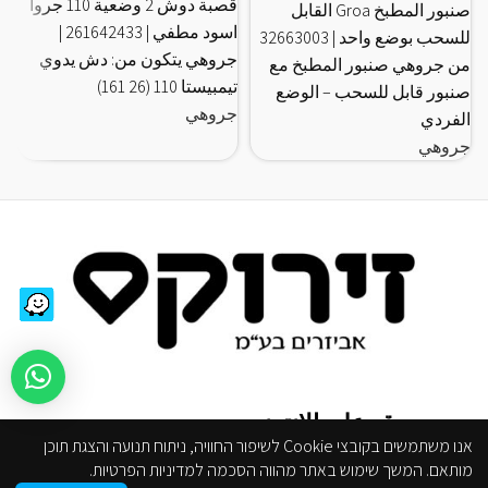
قصبة دوش 2 وضعية 110 جروا
صنبور المطبخ Groa القابل
اسود مطفي | 261642433 |
للسحب بوضع واحد | 32663003
جروهي يتكون من: دش يدوي
من جروهي صنبور المطبخ مع
تيمبيستا 110 (26 161)
د
صنبور قابل للسحب – الوضع
جروهي
ج
الفردي
جروهي
من موقع على الانترنت
אנו משתמשים בקובצי Cookie לשיפור החוויה, ניתוח תנועה והצגת תוכן
מותאם. המשך שימוש באתר מהווה הסכמה למדיניות הפרטיות.
محل