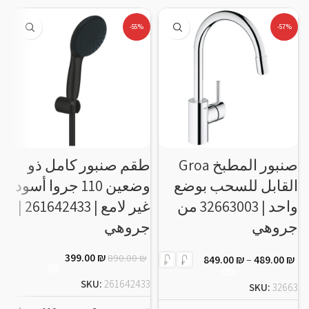
-55%
-57%
صنبور المطبخ Groa
طقم صنبور كامل ذو
القابل للسحب بوضع
وضعين 110 جروا أسود
واحد | 32663003 من
غير لامع | 261642433 |
جروهي
جروهي
ج
399.00
₪
890.00
₪
849.00
₪
–
489.00
₪
3
SKU:
261642433
SKU:
32663