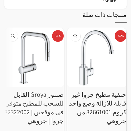
Share:
منتجات ذات صلة
-51%
-59%
حنفية مطبخ جروا غير
صنبور Groya القابل
ص
قابلة للإزالة وضع واحد
للسحب للمطبخ متوفر
ق
كروم 32661001 من
في موقعين | 32322002
ب
جروهي
جروا | جروهي
1