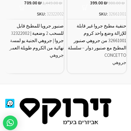
709.00
₪
399.00
₪
1,449.00
₪
980.00
₪
1
SKU:
32322002
SKU:
32661001
حنفية مطبخ جروا غير قابلة
صنبور جرويا للمطبخ قابل
ص
للإزالة وضع واحد كروم
للسحب 2 وضعية | 32322002
ل
32661001 من جروهي صنبور
جروا | جروهي الجنية يو لمسة
المطبخ مع صنبور دوار – سلسلة
نهائية من الكروم طويلة العمر
ا
CONCETTO
جروهي
RT
جروهي
ج