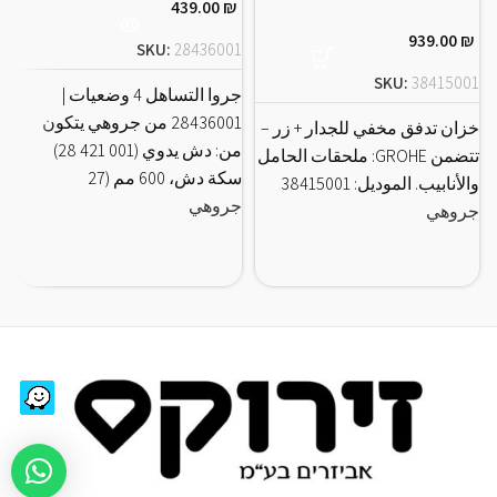
439.00
₪
ج
939.00
₪
SKU:
28436001
SKU:
38415001
جروا التساهل 4 وضعيات |
2
28436001 من جروهي يتكون
خزان تدفق مخفي للجدار + زر –
من: دش يدوي (001 421 28)
تتضمن GROHE: ملحقات الحامل
ح
سكة دش، 600 مم (27
والأنابيب. الموديل: 38415001
جروهي
جروهي
|
ط
ج