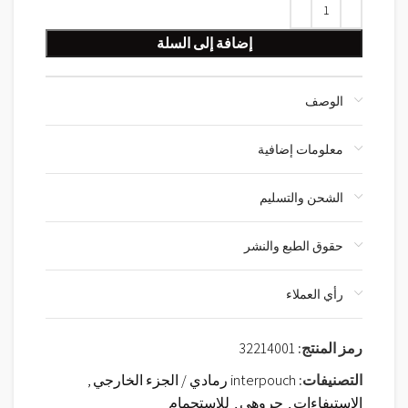
إضافة إلى السلة
الوصف
معلومات إضافية
الشحن والتسليم
حقوق الطبع والنشر
رأي العملاء
رمز المنتج:
32214001
التصنيفات:
interpouch رمادي / الجزء الخارجي
,
الاستيفاءات
,
جروهي
,
للاستحمام