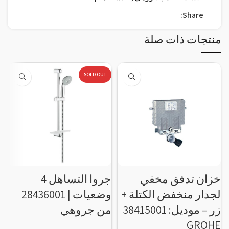
Share:
منتجات ذات صلة
SOLD OUT
خزان تدفق مخفي
جروا التساهل 4
ح
لجدار منخفض الكتلة +
وضعيات | 28436001
زر – موديل: 38415001
من جروهي
–
GROHE