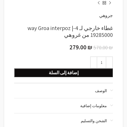
جروهي
غطاء خارجي لـ 4-way Groa interpoz |
19285000 من غروهي
279.00
₪
570.00
₪
إضافة إلى السلة
الوصف
معلومات إضافية
الشحن والتسليم