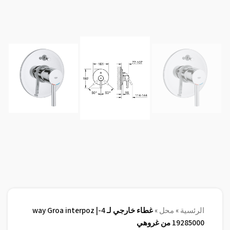
الرئسية
»
محل
»
غطاء خارجي لـ 4-way Groa interpoz |
19285000 من غروهي