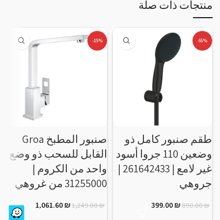
منتجات ذات صلة
-15%
-55%
طقم صنبور كامل ذو
صنبور المطبخ Groa
خ
وضعين 110 جروا أسود
القابل للسحب ذو وضع
ل
غير لامع | 261642433 |
واحد من الكروم |
جروهي
31255000 من غروهي
E
1,061.60
₪
399.00
₪
1,249.00
₪
890.00
₪