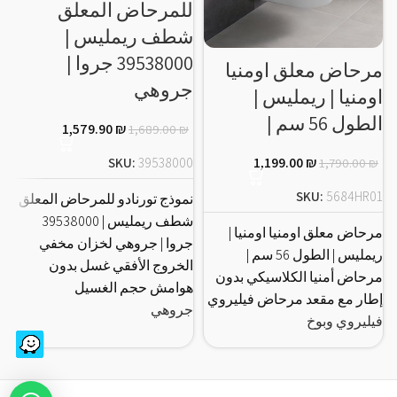
للمرحاض المعلق
شطف ريمليس |
39538000 جروا |
م
مرحاض معلق اومنيا
جروهي
اومنيا | ريمليس |
الطول 56 سم |
1,579.90
₪
1,689.00
₪
SKU:
39538000
1,199.00
₪
1,790.00
₪
SKU:
5684HR01
نموذج تورنادو للمرحاض المعلق
شطف ريمليس | 39538000
مرحاض معلق اومنيا اومنيا |
م
جروا | جروهي لخزان مخفي
ريمليس | الطول 56 سم |
ا
الخروج الأفقي غسل بدون
مرحاض أمنيا الكلاسيكي بدون
ك
هوامش حجم الغسيل
إطار مع مقعد مرحاض فيليروي
جروهي
فيليروي وبوخ