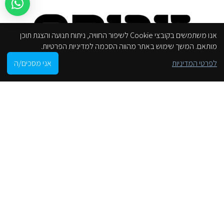
אנו משתמשים בקובצי Cookie לשיפור החוויה, ניתוח תנועה והצגת תוכן
מותאם. המשך שימוש באתר מהווה הסכמה למדיניות הפרטיות.
0
לפרטי המדיניות
אני מסכים/ה
Shop
Cart
My account
הסניפים שלנו
من موقع على الانترنت
محل
لوائح الموقع
انخفاض إمكانية الوصول
سياسة الخصوصية
فئات
جروهي
الحنفيات
صنابير الحمام