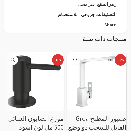
رمز المنتج:
غير محدد
التصنيفات:
جروهي
,
للاستحمام
Share:
منتجات ذات صلة
-42%
-15%
صنبور المطبخ Groa
موزع الصابون السائل
ص
القابل للسحب ذو وضع
500 مل لون اسود
ا