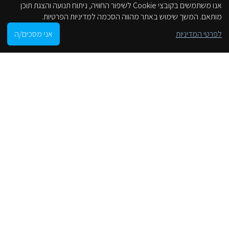
אנו משתמשים בקובצי Cookie לשיפור החוויה, ניתוח תנועה והצגת תוכן
מותאם. המשך שימוש באתר מהווה הסכמה למדיניות הפרטיות.
0
לפרטי המדיניות
אני מסכים/ה
Shop
Cart
My account
הסניפים שלנו
من موقع على الانترنت
محل
لوائح الموقع
انخفاض إمكانية الوصول
سياسة الخصوصية
فئات
جروهي
الحنفيات
صنابير الحمام
صنابير الحائط والفوهات
صنابير الحمام
صنابير المطبخ
خزائن الحمام
خزائن واقفة