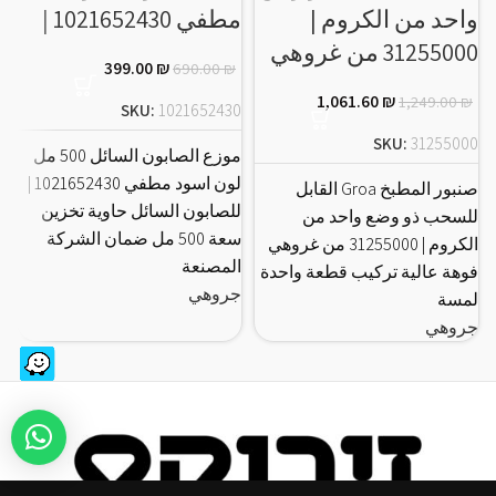
واحد من الكروم |
مطفي 1021652430 |
E
31255000 من غروهي
399.00
₪
690.00
₪
1,061.60
₪
1,249.00
₪
0
SKU:
1021652430
SKU:
31255000
موزع الصابون السائل 500 مل
ص
لون اسود مطفي 1021652430 |
صنبور المطبخ Groa القابل
للصابون السائل حاوية تخزين
و
للسحب ذو وضع واحد من
سعة 500 مل ضمان الشركة
0
الكروم | 31255000 من غروهي
المصنعة
ج
فوهة عالية تركيب قطعة واحدة
جروهي
لمسة
جروهي