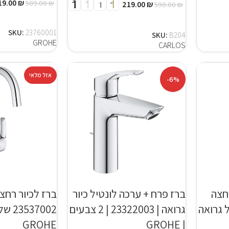
19.00
₪
589.00
₪
219.00
₪
590.00
₪
מידע
בחר אפשרויות
SKU:
23760001
SKU:
B204
GROHE
CARLOS
אזל מלאי
-6%
חצה
ברז פרח + ערכה לונטיל כיור
ברז לכיור רחצה
 23761000 של גרואה
גרואה | 23322003 | 2 צבעים
537002
GROHE
| GROHE