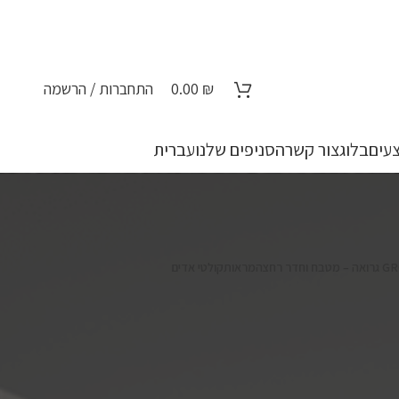
₪
0.00
התחברות / הרשמה
עים
בלוג
צור קשר
הסניפים שלנו
עברית
מראות
קולטי אדים