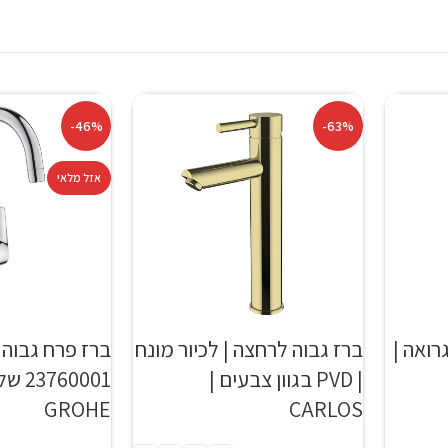
-46%
-63%
אזל מלאי
רואה |
ברז גבוה לרחצה | לכיור מונח
ברז פרח גבוה 
| PVD בגוון צבעים |
760001
GROHE
CARLOS