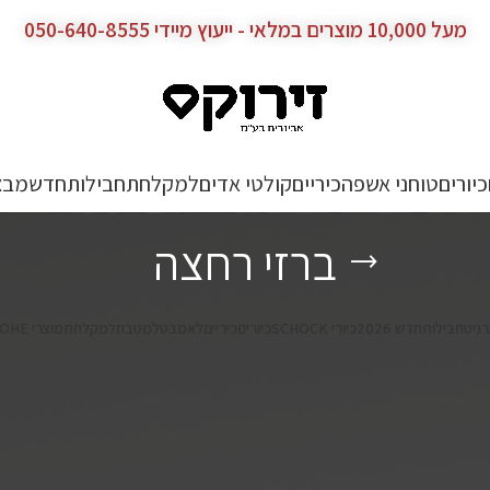
מעל 10,000 מוצרים במלאי - ייעוץ מיידי 050-640-8555
כיורים
טוחני אשפה
כיריים
קולטי אדים
למקלחת
חבילות
חדש
מבצ
ברזי רחצה
רניט
חבילות
חדש 2026
כיורי SCHOCK
כיורים
כיריים
לאמבט
למטבח
למקלחת
מוצרי GROHE גרואה – מטבח וחדר רחצה