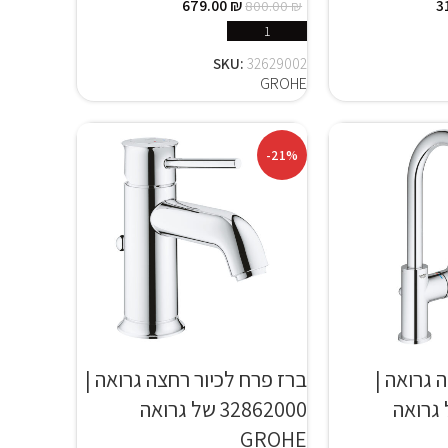
679.00
₪
3
800.00
₪
 נוסף
הוספה לסל
SKU:
32629002
GROHE
-21%
 גרואה |
ברז פרח לכיור רחצה גרואה |
23 של גרואה
32862000 של גרואה
GROHE