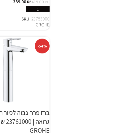
389.00
₪
419.00
₪
הוספה לסל
SKU:
23753000
GROHE
-54%
ברז פרח גבוה לכיור ר
גרואה |
GROHE