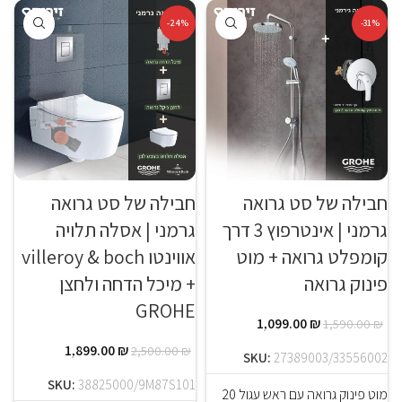
-24%
-31%
חבילה של סט גרואה
חבילה של סט גרואה
גרמני | אינטרפוץ 3 דרך
גרמני | אסלה תלויה
קומפלט גרואה + מוט
אווינטו villeroy & boch
פינוק גרואה
+ מיכל הדחה ולחצן
GROHE
1,099.00
₪
1,590.00
₪
1,899.00
₪
2,500.00
₪
SKU:
27389003/33556002
SKU:
38825000/9M87S101
מוט פינוק גרואה עם ראש עגול 20