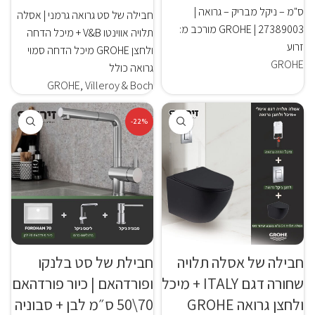
ס"מ – ניקל מבריק – גרואה |
חבילה של סט גרואה גרמני | אסלה
27389003 | GROHE מורכב מ:
תלויה אווינטו V&B + מיכל הדחה
זרוע
ולחצן GROHE מיכל הדחה סמוי
GROHE
גרואה כולל
GROHE
,
Villeroy & Boch
-22%
חבילה של אסלה תלויה
חבילת של סט בלנקו
שחורה דגם ITALY + מיכל
ופורדהאם | כיור פורדהאם
ולחצן גרואה GROHE
70\50 ס״מ לבן + סבוניה