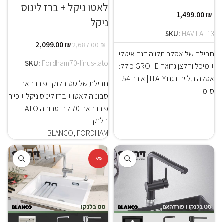
לאטו ניקל + ברז לינוס
1,499.00
₪
ניקל
SKU:
HAVILA -13
2,099.00
₪
2,687.00
₪
חבילה של אסלה תלויה דגם איטלי
SKU:
Fordham70-linus-lato
+ מיכל וחלצן גרואה GROHE כולל:
אסלה תלויה דגם ITALY | אורך 54
חבילת של סט בלנקו ופורדהאם |
ס"מ
סבוניה לאטו + ברז לינוס ניקל + כיור
פורדהאם 70 לבן סבוניה LATO
בלנקו
BLANCO
,
FORDHAM
-5%