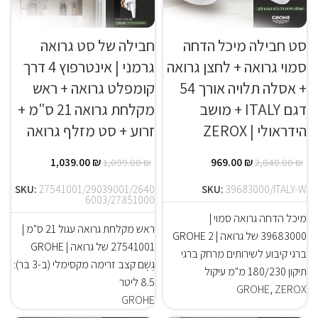
סט חבילה מיכל הדחה
חבילה של סט גרואה
סמוי גרואה + לחצן גרואה
גרמני | אינטרפוץ 4 דרך
+ אסלה תלויה אורך 54
קומפלט גרואה + ראש
דגם ITALY + מושב
מקלחת גרואה 21 ס"מ +
הידראולי | ZEROX
זרוע + סט מזלף גרואה
1,039.00
₪
969.00
₪
1,099.00
₪
2,840.00
₪
SKU:
27541001/29039001/2640
SKU:
39683000/ITALY-W
6003/27851000
מיכל הדחה גרואה סמוי |
ראש מקלחת גרואה עגול 21 ס"מ |
39683000 של גרואה | GROHE 2
27541001 של גרואה | GROHE
ברגי קיבוע לשירותים מרחק ברגי
גֶשֶׁם קצב זרימה מקסימלי (ב-3 בר):
תיקון 180/230 מ"מ עיקול
8.5 ליטר
GROHE
,
ZEROX
GROHE