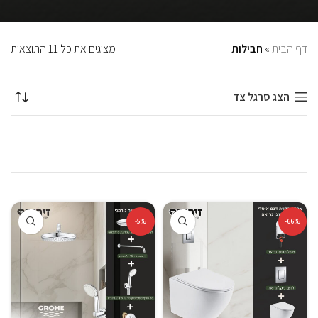
דף הבית
»
חבילות
מציגים את כל ⁦11⁩ התוצאות
הצג סרגל צד
-5%
-66%