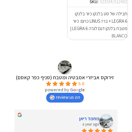
SKU:
523334/512402
חבילה של סט בלנקו כיור בלנקו
LEGRA 6 + ברז LINUS כרום: כיור
מטבח בלנקו דגם לגרה LEGRA 6 |
BLANCO
זירוקס אביזרי אמבטיה ומטבח (סניף כפר קאסם)
5.0
powered by
G
o
o
g
l
e
review us on
מחמד ריאן
a year ago