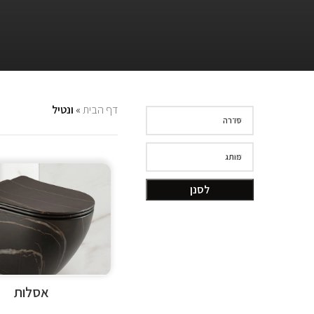
דף הבית
»
ונטיל
סדרה
מותג
לסנן
אסלות