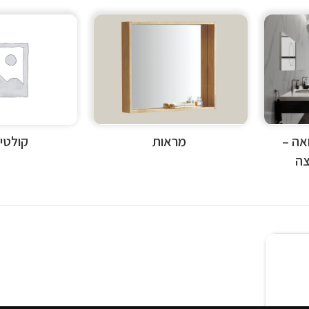
GROH גרואה –
מראות
קולטי
צה