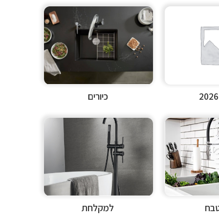
כיורים
בח
למקלחת