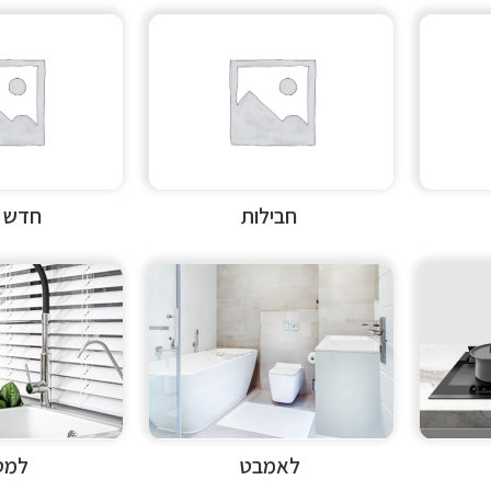
חבילות
חדש 2026
לאמבט
למט