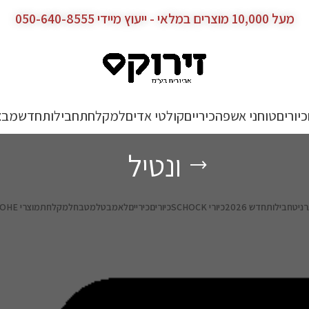
מעל 10,000 מוצרים במלאי - ייעוץ מיידי 050-640-8555
כיורים
טוחני אשפה
כיריים
קולטי אדים
למקלחת
חבילות
חדש
מבצ
ונטיל
רניט
חבילות
חדש 2026
כיורי SCHOCK
כיורים
כיריים
לאמבט
למטבח
למקלחת
מוצרי GROHE גרואה – מטבח וחדר רחצה