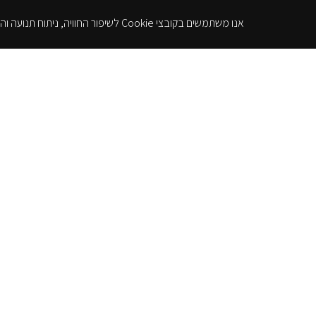
אנו משתמשים בקובצי Cookie לשיפור החוויה, ניתוח תנועה והצגת תוכן מותאם. המשך שימוש באתר מהווה הסכמה למדיניות הפרטיות.
ברז פרח קצר לכיור ר
ונטיל | 
GROHE
1,249.00
₪
1,899.00
₪
הוספה לסל
SKU:
23425000
GROHE