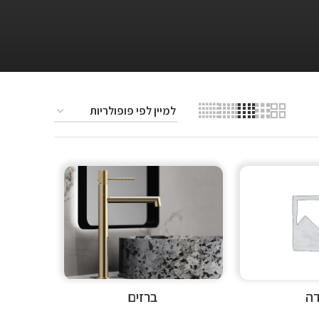
דה
ברזים