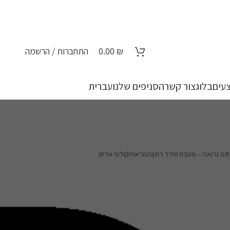
₪
0.00
התחברות / הרשמה
עים
בלוג
צור קשר
הסניפים שלנו
עברית
מראות
קולטי אדים