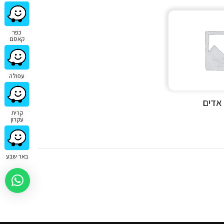
כפר
קאסם
עפולה
 אדים
קרית
עקרון
באר שבע