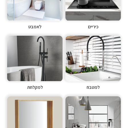
כיריים
לאמבט
למטבח
למקלחת