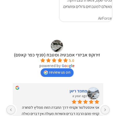
פנימי שקט, ותאורת LED חזקה.
מושלם למטבחים גדולים ופתוחים.
AirForce
זירוקס אביזרי אמבטיה ומטבח (סניף כפר קאסם)
5.0
powered by
G
o
o
g
l
e
review us on
מחמד ריאן
a year ago
שירות ברמה הכי גבוהה שיש. יחס מדהים וחם. עונים על כל 
אני אינסטלטור ווקניתי דרך החברה הזות ממליץ לסחורה 
שאלה בסבלנות ומקצועיות. קניתי מהם כמה פעמים. מומלץ 
קניתי מהם הרבה דברים והשירות מעולה אין דברים כאלה 