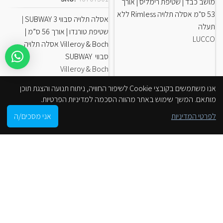
מושב כבד | שטיפת רימליס | אורך
53 ס"מ אסלה תלויה Rimless ללא
אסלה תלויה סבווי 3 SUBWAY |
תעלה
ש
שטיפת טורנדו | אורך 56 ס”מ |
LUCCO
S
Villeroy & Boch אסלה תלויה
סבווי SUBWAY
Villeroy & Boch
אנו משתמשים בקובצי Cookie לשיפור החוויה, ניתוח תנועה והצגת תוכן
מותאם. המשך שימוש באתר מהווה הסכמה למדיניות הפרטיות.
0
לפרטי המדיניות
אני מסכים/ה
חנות
סל הקניות
חשבון שלי
הסניפים שלנו
זירוקס אביזרי אמבטיה ומטבח (סניף כפר קאסם)
5.0
powered by
G
o
o
g
l
e
review us on