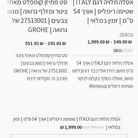
אסלה תלויה דגם ITALY |
סט מתיזן קומפלט מאחז
ל
שטיפה רימליס | אורך 54
צינור ומזלף גרואה | מגוון
ה
ס"מ | זמין במלאי |
צבעים | 27513001 של
גרואה | GROHE
E
ZEROX
1,999.00
₪
–
549.00
₪
551.93
₪
–
193.03
₪
E
SKU:
ITALY
סט מתיזן קומפלט מאחז צינור
2
אסלה תלויה דגם ITALY | אורך 54
ומזלף גרואה | מגוון צבעים |
ס"מ מושב הידראולי כבד דורובלסט
27513001 של גרואה | GROHE
ל
מושב אסלה נשלף בקלות לניקוי
מורכב מ: מקלחת ידנית
שטיפת רימליס (Rimless)
ב
אסלה תלויה דגם ITALY | שטיפה רימליס | אורך 54 ס"מ | זמין
במלאי |
1,999.00
₪
₪
2,790.00