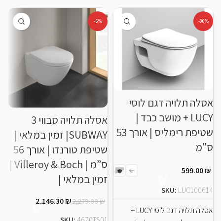
-6%
-30%
אסלה תלויה דגם לוסי
LUCY + מושב כבד |
אסלה תלויה סבווי 3
שטיפת רימליס | אורך 53
SUBWAY| זמין במלאי |
נ
ס"מ
שטיפת טורנדו | אורך 56
ס”מ | Villeroy & Boch |
599.00
₪
זמין במלאי |
4
SKU:
LUC100614
ב
2,146.30
₪
2,279.00
₪
אסלה תלויה דגם לוסי LUCY +
SKU:
4670TS01