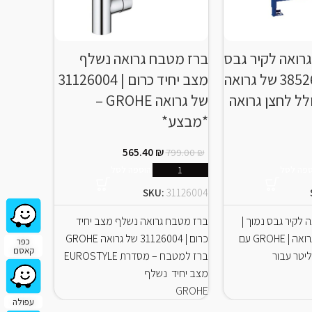
רואה לקיר גבס
ברז מטבח גרואה נשלף
ברז מטב
נמוך | 38526000 של גרואה
מצב יחיד כרום | 31126004
GROH כולל לחצן גרואה
של גרואה GROHE –
*מבצע*
במלאי-
565.40
₪
689.00
₪
799.00
₪
ספה לסל
הוספה לסל
31481001
SKU:
31126004
 לקיר גבס נמוך |
ברז מטבח גרואה נשלף מצב יחיד
ברז מטבח 
38526000 של גרואה | GROHE עם
כרום | 31126004 של גרואה GROHE
כפר
קאסם
ברז למטבח – מסדרת EUROSTYLE
ברז למטב
מצב יחיד נשלף
EUROSMART שני 
GROHE
GROHE
עפולה