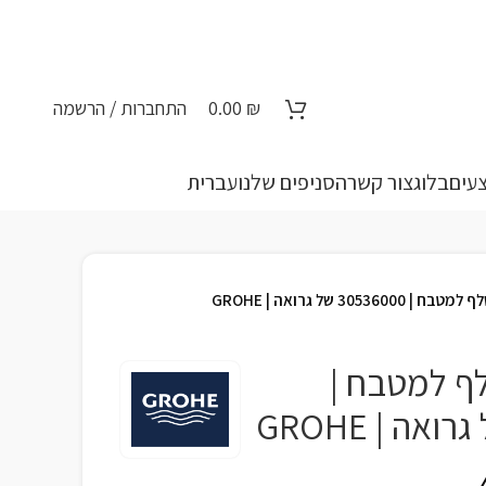
₪
0.00
התחברות / הרשמה
עים
בלוג
צור קשר
הסניפים שלנו
עברית
305360 של גרואה | GROHE
ף למטבח |