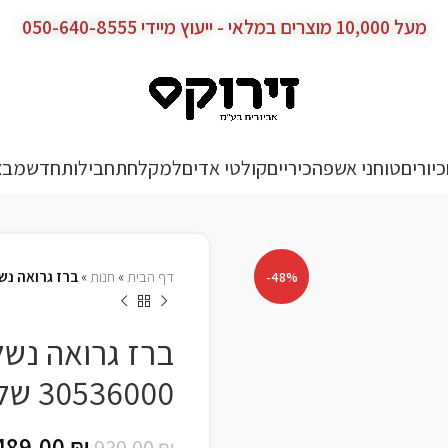
מעל 10,000 מוצרים במלאי - ייעוץ מיידי 050-640-8555
כיורים
טוחני אשפה
כיריים
קולטי אדים
למקלחת
חבילות
חדש
מבצ
דף הבית
»
חנות
»
ברז גרואה נשלף למטבח | 00
-48%
ברז גרואה נשל
30536000 של גרואה | GROHE
489.00
₪
939.00
₪