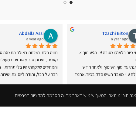
Abdalla Assi
Tzachi Biton
a year ago
a year ago
קניתי כיור בלאנקו מטרה 9 . הגיע תוך 3 
המתנתי עד סוף השיפוץ  ולאחר חודש 
התגלה ע"י מעבד השיש סדק בכיור. אחמד 
היה שירותי , דאג לשלוח למעבד שיש כיור 
ממליץ בחום🫶
תוך מספר ימים.
 רבה על השירות !