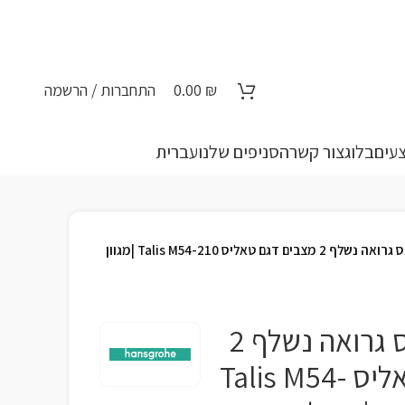
₪
0.00
התחברות / הרשמה
עים
בלוג
צור קשר
הסניפים שלנו
עברית
ברז מטבח הנס גרואה נשלף 2 מצבים דגם טאליס Talis M54-210 |מגוון
ברז מטבח הנס גרואה נשלף 2
מצבים דגם טאליס Talis M54-