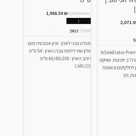
000 | GROHE
1,986.50
₪
2,099.00
₪
בחר אפשריות
2,071.
,271.90
₪
ספה לסל
SKU:
SPAIN
39328000
S
מפרט טכני לארון : ארון אמבטיה מעץ
אלון שתי דלתות גובה הארון : 54 ס”מ
שפה InSinkErator Premium
אסלה תלויה
רוחב הארון : 60/80/100 ס”מ
רת ארה"ב יתרונות: שוחקת
אור
CARLOS
 לחלקיקים ונשטפת
39328000 | GROHE עבור בור 
וח, נקי
GROHE