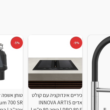
-5%
-9%
כיריים אינדוקציה עם קולט
ט
אדים INNOVA ARTIS
PRO 80 F | רוחב 80 ס"מ |
ארה"ב | במח