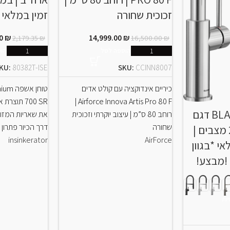
זכוכית שחורה
זמין במלאי |
00
₪
14,999.00
₪
2,179.35
₪
16,500.00
₪
הוספה לסל
הו
KU:
80382T-ISE
SKU:
CCINN8007
כיריים אינדוקציה עם קולט אדים
טוחן א
Airforce Innova Artis Pro 80 F |
700 SR תוצ
ברז מטבח BLANCO דגם
רוחב 80 ס”מ | עיצוב יוקרתי וזכוכית
את שאריות המזון
שחורה
דרך הכיור פתרון נ
קטריס פלקסו -2 מצבים |
insinkerator
AirForce
| במלאי *בגוון
 !מבצע!
ות