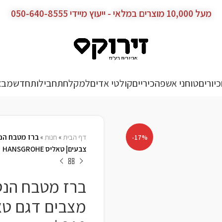
מעל 10,000 מוצרים במלאי - ייעוץ מיידי 050-640-8555
כיורים
טוחני אשפה
כיריים
קולטי אדים
למקלחת
חבילות
חדש
מבצ
דף הבית
»
חנות
»
-17%
צבעים| טאליס HANSGROHE