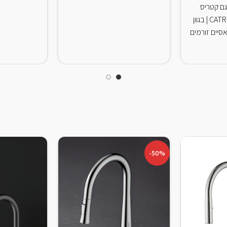
טבח BLANCO דגם קטריס
פלקסו -2 מצבים | CATRIS-S | בגוון
אסיים זורמים
-50%