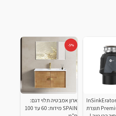
-6%
-5%
וחן אשפה InSinkErator
ארון אמבטיה תלוי דגם:
אסלה תל
Premium 700 SR תוצרת
SPAIN מידות: 60 עד 100
מבריק +
יר הכי טוב |
ס"מ
54 ס"