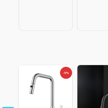
-30%
-9%