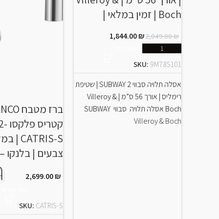
Boch | זמין במלאי |
1,844.00
₪
2,049.00
₪
הוספה לסל
SKU:
9M78S101
אסלה תלויה סבווי 2 SUBWAY | שטיפת
רימליס | אורך 56 ס”מ | Villeroy &
Boch אסלה תלויה סבווי SUBWAY
Villeroy & Boch
CATRIS-S 
צבעים | בלנקו –
2,699.00
₪
בחר אפשרוי
SKU:
CATRIS-S