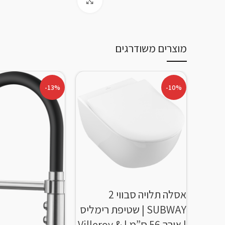
Click to enlarge
מוצרים משודרגים
-13%
-10%
אסלה תלויה סבווי 2
SUBWAY | שטיפת רימליס
| אורך 56 ס”מ | Villeroy &