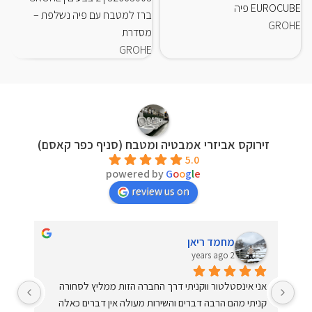
EUROCUBE פיה
ברז למטבח עם פיה נשלפת –
GROHE
מסדרת
GROHE
זירוקס אביזרי אמבטיה ומטבח (סניף כפר קאסם)
5.0
powered by
G
o
o
g
l
e
review us on
מחמד ריאן
2 years ago
שירות ברמה הכי גבוהה שיש. יחס מדהים וחם. עונים על כל 
אני אינסטלטור ווקניתי דרך החברה הזות ממליץ לסחורה 
שאלה בסבלנות ומקצועיות. קניתי מהם כמה פעמים. מומלץ 
קניתי מהם הרבה דברים והשירות מעולה אין דברים כאלה 