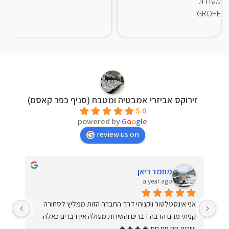
מסדרת
E
GROHE
זירוקס אביזרי אמבטיה ומטבח (סניף כפר קאסם)
5.0
powered by
G
o
o
g
l
e
review us on
מחמד ריאן
a year ago
שירות ברמה הכי גבוהה שיש. יחס מדהים וחם. עונים על כל 
אני אינסטלטור ווקניתי דרך החברה הזות ממליץ לסחורה 
שאלה בסבלנות ומקצועיות. קניתי מהם כמה פעמים. מומלץ 
קניתי מהם הרבה דברים והשירות מעולה אין דברים כאלה 
ד.
שירות חם חם חם 🔥🔥🔥🔥