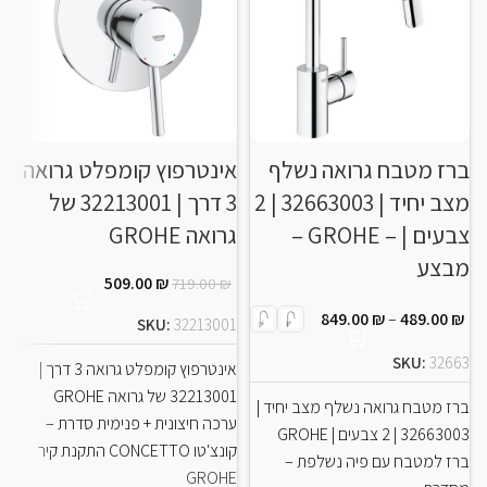
ברז מטבח גרואה נשלף
אינטרפוץ קומפלט גרואה
ב
מצב יחיד | 32663003 | 2
3 דרך | 32213001 של
ש
צבעים | – GROHE –
גרואה GROHE
מבצע
ז
509.00
₪
719.00
₪
849.00
₪
–
489.00
₪
SKU:
32213001
1
SKU:
32663
אינטרפוץ קומפלט גרואה 3 דרך |
32213001 של גרואה GROHE
ב
ברז מטבח גרואה נשלף מצב יחיד |
ערכה חיצונית + פנימית סדרת –
32663003 | 2 צבעים | GROHE
קונצ'טו CONCETTO התקנת קיר
ברז למטבח עם פיה נשלפת –
GROHE
מסד