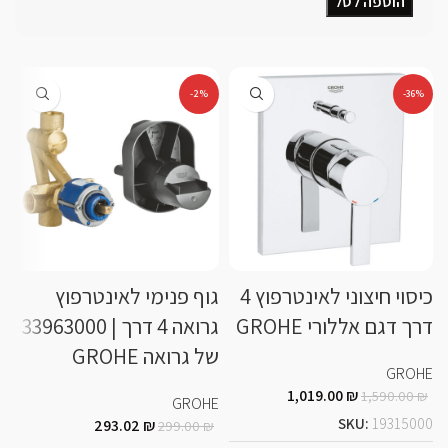
הוספה לסל
-2%
-36%
כיסוי חיצוני לאינטרפוץ 4
גוף פנימי לאינטרפוץ
דרך דגם אללורי GROHE
גרואה 4 דרך | 33963000
של גרואה GROHE
ג
GROHE
E
1,019.00
₪
1,590.00
₪
GROHE
SKU:
19315000
293.02
₪
299.00
₪
E