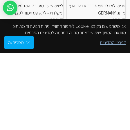
פנימי לאינטרפוץ 4 דרך גרואה ארץ
לשימוש עם מערבל אמבטיה
מותג: GERMANY
ומקלחת • ללא סט גימור לקצץ
GROHE
GROHE
אנו משתמשים בקובצי Cookie לשיפור החוויה, ניתוח תנועה והצגת תוכן
מותאם. המשך שימוש באתר מהווה הסכמה למדיניות הפרטיות.
מוצרים קשורים
0
לפרטי המדיניות
אני מסכים/ה
חנות
סל הקניות
חשבון שלי
הסניפים שלנו
-15%
-59%
ברז מטבח גרואה נשלף
מ
מצב אחד כרום |