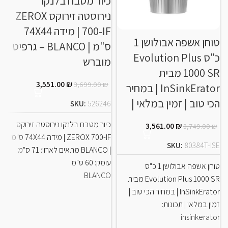
כיור מטבח בלנקו
נירוסטה זירוקס ZEROX
700-IF | מידה 74X44
טוחן אשפה אבולושן 1
ב
ס"מ | BLANCO – גרפיט
כ"ס Evolution Plus
מוברש
1000 SR מבית
ב
3,551.00
₪
3,699.00
₪
InSinkErator | במחיר
HE
הכי טוב | זמין במלאי |
SKU:
526246
כיור מטבח בלנקו נירוסטה זירוקס
3,561.00
₪
3,749.00
₪
1
ZEROX 700-IF | מידה 74X44 ס"מ
SKU:
80384T-ISE
| BLANCO מתאים לארון: 71 ס"מ
עומק: 60 ס"מ
טוחן אשפה אבולושן 1 כ"ס
BLANCO
ב
Evolution Plus 1000 SR מבית
E
InSinkErator | במחיר הכי טוב |
E
זמין במלאי | תכונות:
insinkerator