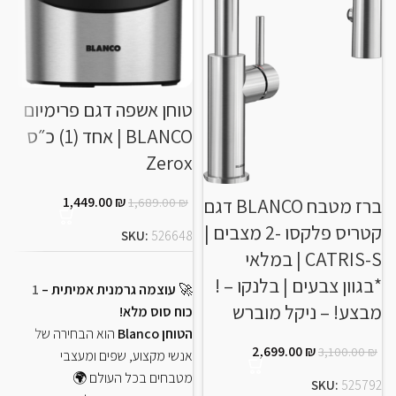
0
טוחן אשפה דגם פרימיום
BLANCO | אחד (1) כ״ס
Zerox
ס
X
1,449.00
₪
1,689.00
₪
ברז מטבח BLANCO דגם
קטריס פלקסו -2 מצבים |
SKU:
526648
CATRIS-S | במלאי
*בגוון צבעים | בלנקו – !
🚀
עוצמה גרמנית אמיתית – 1
מבצע! – ניקל מוברש
כוח סוס מלא!
הטוחן Blanco
הוא הבחירה של
2,699.00
₪
3,100.00
₪
אנשי מקצוע, שפים ומעצבי
מטבחים בכל העולם 🌍
SKU:
525792