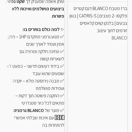
טוחן אשפה שמעניק לך
שקט נפשי,
ברז מטבח BLANCO דגם קטריס
ביצועים מושלמים ואיכות ללא
פלקסו -2 מצבים | CATRIS-S | בגוון
פשרות
.
צבעים | בלנקו קווים קלאסיים
✨
למה כולם בוחרים בו:
זורמים לתוך עיצוב
✅ מנוע גרמני מתקדם 1HP – חזק,
BLANCO
אמין ועמיד לאורך שנים
✅ טחינה חלקה ומהירה גם
לשאריות קשות
✅ בידוד רעשים חדשני – כמעט לא
שומעים שהוא עובד
✅ מבנה נירוסטה מלא – יוקרה
ועמידות מושלמת
✅ התקנה פשוטה תוך דקות –
מתאים לכל כיור סטנדרטי
✅ מוצר של
BLANCO גרמניה
🇩🇪
עם איכות שבלתי אפשרי
להתחרות בה