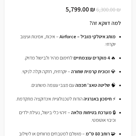
5,799.00
₪
6,300.00
₪
למה דווקא זה?
מותג איטלקי מוביל – Airforce
– איכות, אמינות ועיצוב
יוקרתי.
🔥
4 מוקדים עוצמתיים
לחימום מהיר ולבישול מדויק.
💎
זכוכית קרמית שחורה
– יוקרתית, חזקה וקלה לניקוי.
🧠
שליטה טאצ' חכמה
עם מצבי עוצמה משתנים.
⚡
חיסכון באנרגיה
הודות לטכנולוגיית אינדוקציה מתקדמת.
🔒
מערכת בטיחות מלאה
– זיהוי כלי בישול, נעילת ילדים
וכיבוי אוטומטי.
🧩
רוחב 80 ס"מ
– מושלם למטבחים מרווחים או לשילוב