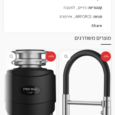
קטגוריות:
כיריים
,
למטבח
תגיות:
AIRFORCE
,
איירפורס
Share:
מוצרים משודרגים
-14%
-13%
א