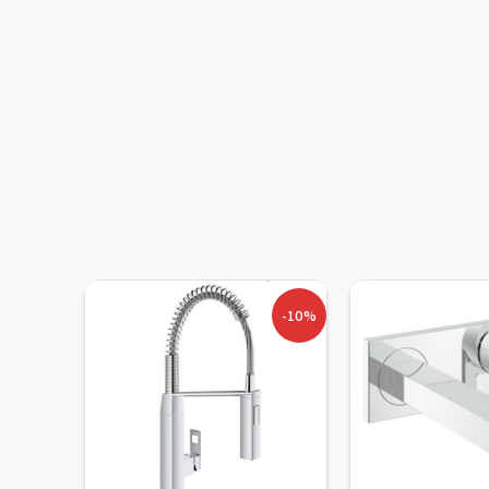
-38%
-10%