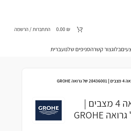
₪
0.00
התחברות / הרשמה
עים
בלוג
צור קשר
הסניפים שלנו
עברית
רואה GROHE
מוט פינוק גרואה 4 מצבים |