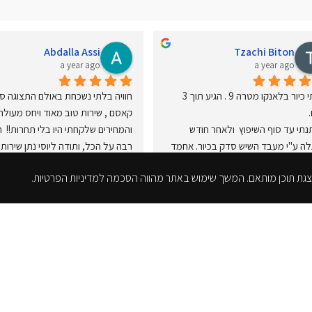
Abdalla Assi
Tzachi Biton
a year ago
a year ago
קניתי כיור בלאנקו מטרה 9 . הגיע תוך 3 
המתנתי עד סוף השיפוץ  ולאחר חודש 
התגלה ע"י מעבד השיש סדק בכיור. אחמד 
היה שירותי , דאג לשלוח למעבד שיש כיור 
ממליץ בחום🫶
תוך מספר ימים.
 רבה על השירות !