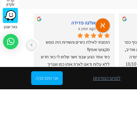
קרית
עקרון
אולגה פדידה
אבי א
באר שבע
ar ago
a year ago
חוויה בלתי נשכחת באולם התצוגה סניף כפר 
הזמנתי לאילת כיורים והשירות היה ממש 
קאסם , שירות טוב מאוד ויחס מעולה ואדיב, 
מקצועי ואמין!!
והמחירים שלקחתי היו בלי תחרות!!  תודה 
כיור אחד הגיע שבור וישר שלחו לי כיור חדש 
רבה על הכל, ותודה ליוסי נתן שירות 10/10 
ללא עלות ודאגו לארוז אותו כמו שצריך
המענה היה ממש מהיר, תודה רבה רבה רבה
מעולה. כדאי מא
לפרטי המדיניות
אני מסכים/ה
🩷
עקבו אחרינו
תרבות של יופי