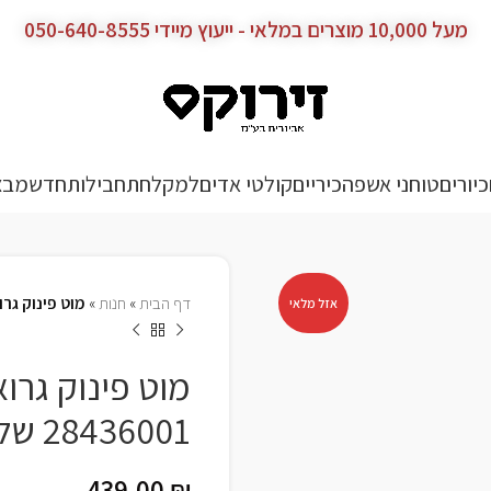
מעל 10,000 מוצרים במלאי - ייעוץ מיידי 050-640-8555
כיורים
טוחני אשפה
כיריים
קולטי אדים
למקלחת
חבילות
חדש
מבצ
דף הבית
»
חנות
»
מוט פינוק גרואה 4 מצבים | 28436001 של ג
אזל מלאי
28436001 של גרואה GROHE
439.00
₪