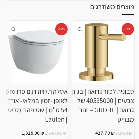
מוצרים משודרגים
-19%
-19%
סבוניה לכיור גרואה | בגוון
אסלה תלויה דגם פרו pro
צבעים | 40535000 של
לאופן -זמין במלאי- אורך
גרואה | GROHE – זהב
54 ס"מ | שטיפה רימליס
מבריק
| Laufen
1,329.00
₪
427.70
₪
1,649.00
₪
529.00
₪
ט