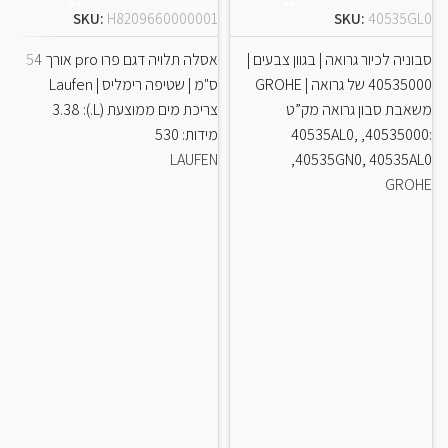
SKU:
H8209660000001
SKU:
40535GL0
x
אסלה תלויה דגם פרו pro אורך 54
סבוניה לכיור גרואה | בגוון צבעים |
ס"מ | שטיפה רימליס | Laufen
40535000 של גרואה | GROHE
צריכת מים ממוצעת (L.): 3.38
משאבת סבון גרואה מק”ט
מידות: 530
:40535000, 40535AL0,
8
LAUFEN
40535GN0, 40535AL0,
GROHE

!
co
י

ך
א
ת
✨