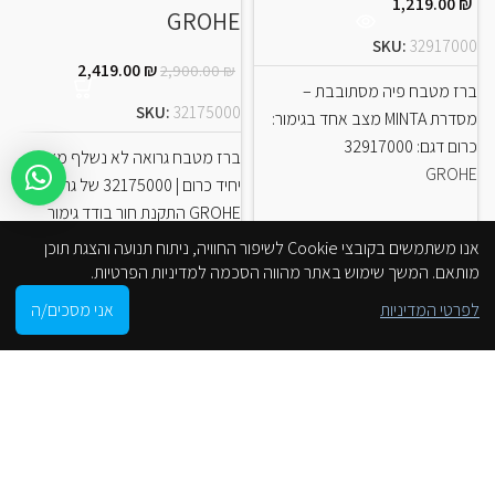
1,219.00
₪
GROHE
E
SKU:
32917000
2,419.00
₪
2,900.00
₪
ברז מטבח פיה מסתובבת –
4
SKU:
32175000
מסדרת MINTA מצב אחד בגימור:
כרום דגם: 32917000
ברז מטבח גרואה לא נשלף מצב
ב
GROHE
יחיד כרום | 32175000 של גרואה
GROHE התקנת חור בודד גימור
GROHE Long-Life מחסנית
LE
אנו משתמשים בקובצי Cookie לשיפור החוויה, ניתוח תנועה והצגת תוכן
E
GROHE
מותאם. המשך שימוש באתר מהווה הסכמה למדיניות הפרטיות.
0
לפרטי המדיניות
אני מסכים/ה
חנות
סל הקניות
חשבון שלי
הסניפים שלנו
זירוקס אביזרי אמבטיה ומטבח (סניף כפר קאסם)
5.0
powered by
G
o
o
g
l
e
review us on