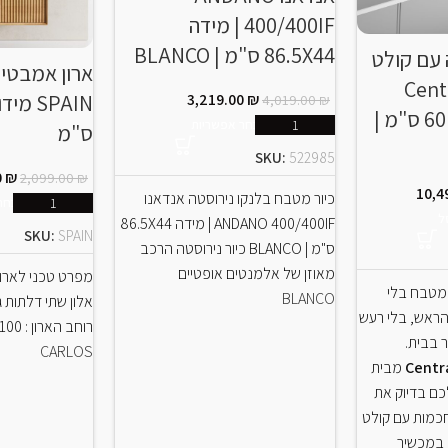
400/400IF | מידה
86.5X44 ס"מ | BLANCO
 עם קולט
ארון אמבטיה
Centra
3,219.00
₪
4,019.00
₪
Essence | רוחב 60 ס"מ |
בחר אפשריות
ס"מ
SKU:
522985
0
₪
2,099.00
₪
10,4
כיור מטבח בלנקו נירוסטה אנדאנו
בחר
ל
ANDANO 400/400IF | מידה 86.5X44
SKU:
SPAIN
ס"מ | BLANCO כיור נירוסטה הרכב
מאוזן של אלמנטים אופטיים
מפרט טכני לארון
 מטבח בלי
BLANCO
הראש, בלי רעש
רוחב הארון : 60/80/100 ס”מ
 בבית.
CARLOS
Centr
מבית
כם בדיוק את
 חכמות עם קולט
במכשיר