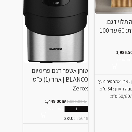
 תלוי דגם:
ברז מטב
SPAIN מידות: 60 עד 100
מצבים |
GROHE
1,986.5
 אפשריות
989.00
₪
טוחן אשפה דגם פרימיום
BLANCO | אחד (1) כ״ס
 : ארון אמבטיה מעץ
KU:
30270
Zerox
אלון שתי דלתות גובה הארון : 54 ס”מ
1,449.00
₪
1,689.00
₪
מצבי זרימ
הוספה לסל
איכות גרמ
SKU:
526648
ניקוי מהיר 
צבעים יוק