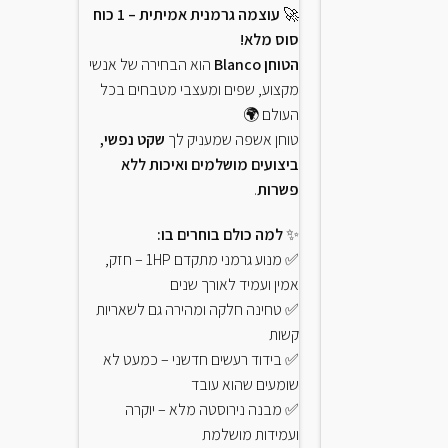
לעיצוב ה
🚀
עוצמה גרמנית אמיתית – 1 כוח
גרמנית ל
סוס מלא!
שנים ✅
מש
הטוחן Blanco
הוא הבחירה של אנשי
איסוף מה
מקצוע, שפים ומעצבי מטבחים בכל
GROHE
העולם 🌍
טוחן אשפה שמעניק לך
שקט נפשי,
ביצועים מושלמים ואיכות ללא
פשרות
.
✨
למה כולם בוחרים בו:
✅ מנוע גרמני מתקדם 1HP – חזק,
אמין ועמיד לאורך שנים
✅ טחינה חלקה ומהירה גם לשאריות
קשות
✅ בידוד רעשים חדשני – כמעט לא
שומעים שהוא עובד
✅ מבנה נירוסטה מלא – יוקרה
ועמידות מושלמת