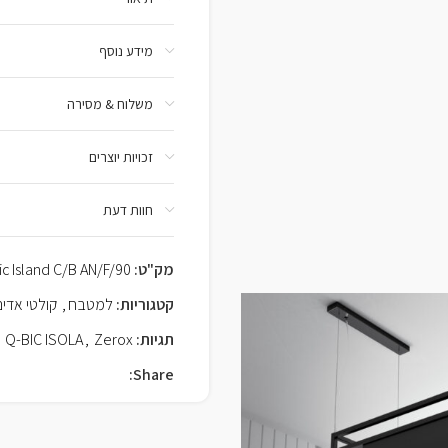
מידע נוסף
משלוח & מסירה
זכויות יוצרים
חוות דעת
מק"ט:
ic Island C/B AN/F/90
קטגוריות:
למטבח
,
קולטי אדים
תגיות:
Zerox
,
Q-BIC ISOLA
Share: