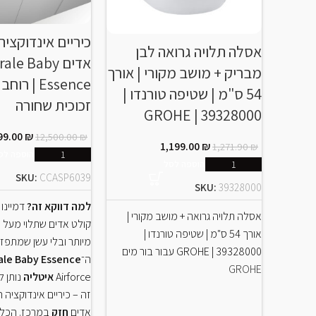
כיריים אינדוקציה
אסלה תלויה גרואה לבן
אדים le Baby
מבריק + מושב מקורי | אורך
54 ס"מ | שטיפה טורנדו |
זכוכית שחורה
39328000 | GROHE
99.00
₪
12,500.00
₪
1,199.00
₪
1,271.90
₪
הוספה לס
הוספה לסל
SKU:
CCASP6039
SKU:
39328000
למה דווקא זה?
דמיינו
אסלה תלויה גרואה + מושב מקורי |
קולט אדים שתלוי מעל 
אורך 54 ס"מ | שטיפה טורנדו |
מיותר ובלי עשן שמתפזר
39328000 | GROHE עבור בור מים
ה־
ale Baby Essence
GROHE
Airforce
איטליה
נותן ל
זה – כיריים אינדוקציה
אדים
חזק
במרכז. הכל 