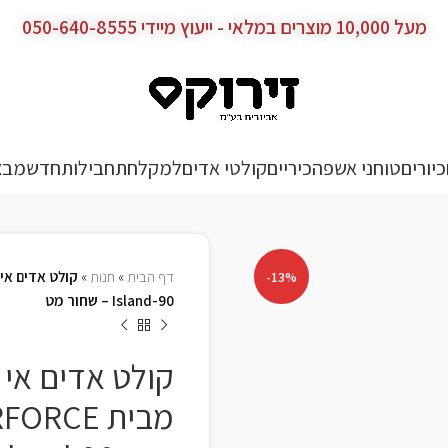
מעל 10,000 מוצרים במלאי - ייעוץ מיידי 050-640-8555
כיורים
טוחני אשפה
כיריים
קולטי אדים
למקלחת
חבילות
חדש
מבצ
דף הבית
»
חנות
»
-13%
Island-90 – שחור מט