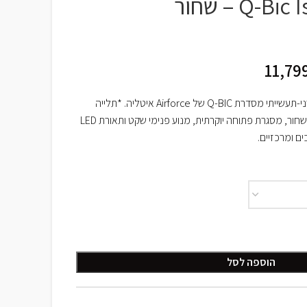
דגם Q-Bic Island-90 – שחור
11,79
קולט אדים אי תלוי בעיצוב מודרני-תעשייתי מסדרת Q-BIC של Airforce איטליה. *תלייה
בכבלים או מפלדה, גוף מתכת שחור, מסגרת פתוחה יוקרתית, מנוע פנימי שקט ותאורת LED
 ומרכזיים.
הוספה לסל