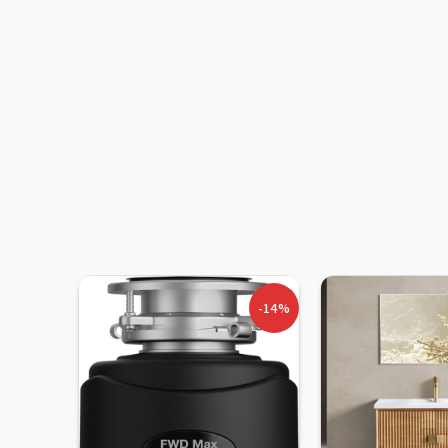
-30%
-14%