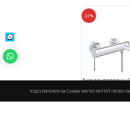
-27%
Аккумуляторны
смеситель для 
+ смеситель Ком
Гроа со стены |
33628001 компан
GROHE