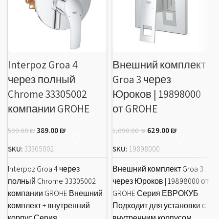
Interpoz Groa 4
Внешний комплект
через полный
Groa 3 через
Chrome 33305002
Юроков | 19898000
компании GROHE
от GROHE
389.00
₪
629.00
₪
599.00
₪
1,090.00
₪
SKU:
33305002
SKU:
19898000
Interpoz Groa 4 через
Внешний комплект Groa 3
полный Chrome 33305002
через Юроков | 19898000 от
компании GROHE Внешний
GROHE Серия ЕВРОКУБ
комплект + внутренний
Подходит для установки с
корпус Серия
внутренним корпусом.