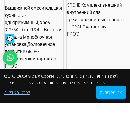
GROHE Комплект внешний +
Выдвижной смеситель для
внутренний для
кухни Groa,
трехстороннего интерпоче
однорежимный, хром |
— GROHE установка
31255000 от GROHE Высокая
ГРОЭ
насадка Моноблочная
установка Долговечное
покрытие GROHE
Керамический картридж
ГРОЭ
אנו משתמשים בקובצי Cookie לשיפור החוויה, ניתוח תנועה והצגת תוכן
מותאם. המשך שימוש באתר מהווה הסכמה למדיניות הפרטיות.
0
אני מסכים/ה
לפרטי המדיניות
Shop
Cart
My account
הסניפים שלנו