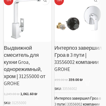
-15%
-28%
Выдвижной
Интерпоз завершил
смеситель для
Гроа в 3 пути |
кухни Groa,
33556002 компании
однорежимный,
GROHE
хром | 31255000 от
359.00
₪
499.00
₪
GROHE
SKU:
33556002
1,061.60
₪
1,249.00
₪
Интерпоз завершил Гроа в
SKU:
31255000
3 пути | 33556002 компании