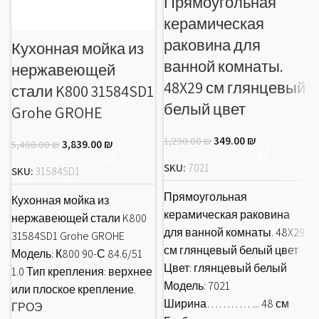
Прямоугольная
керамическая
раковина для
Кухонная мойка из
ванной комнаты.
нержавеющей
48X29 см глянцевый
стали K800 31584SD1
белый цвет
Grohe GROHE
349.00
₪
1,290.00
₪
3,839.00
₪
5,400.00
₪
SKU:
7021
SKU:
31584SD1
Прямоугольная
Кухонная мойка из
керамическая раковина
нержавеющей стали K800
для ванной комнаты. 48X29
31584SD1 Grohe GROHE
см глянцевый белый цвет
Модель: К800 90-С 84.6/51
Цвет: глянцевый белый
1.0 Тип крепления: верхнее
Модель: 7021
или плоское крепление.
Ширина………….. 48 см
ГРОЭ