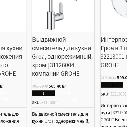
Выдвижной
Интерпо
ля кухни
смеситель для кухни
Гроа в 3 п
оложения
Groa, однорежимный,
32213001
то |
хром | 31126004
GROHE
 GROHE
компании GROHE
509.
719.00
₪
В 
0
₪
565.40
₪
799.00
₪
ИНУ
В КОРЗИНУ
SKU:
32213001
SKU:
31126004
Интерпоз за
пути | 32213
итель для
Выдвижной смеситель для
GROHE Внеш
положения
кухни Groa, однорежимный,
внутренний 