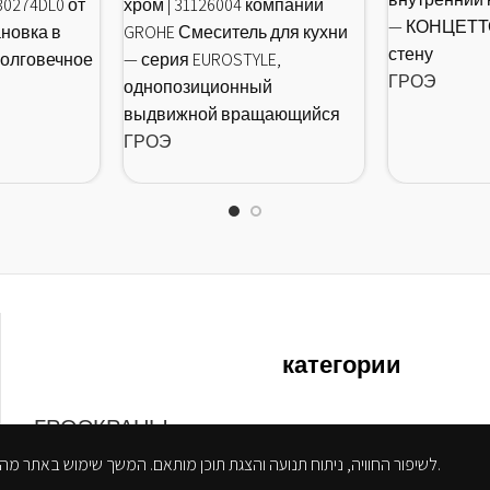
30274DL0 от
хром | 31126004 компании
— КОНЦЕТТО
новка в
GROHE Смеситель для кухни
стену
Долговечное
— серия EUROSTYLE,
ГРОЭ
однопозиционный
выдвижной вращающийся
ГРОЭ
категории
ГРОЭ
КРАНЫ
СМЕСИТЕЛИ ДЛЯ ВАННОЙ
אנו משתמשים בקובצי Cookie לשיפור החוויה, ניתוח תנועה והצגת תוכן מותאם. המשך שימוש באתר מהווה הסכמה למדיניות הפרטיות.
КОМНАТЫ