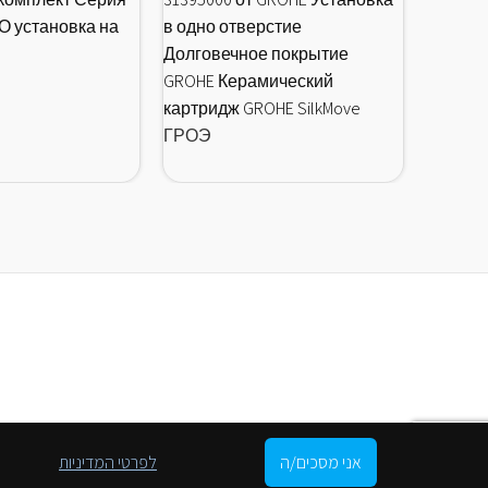
хром | 
 установка на
в одно отверстие
Высока
Долговечное покрытие
Монобл
GROHE Керамический
Долгов
картридж GROHE SilkMove
GROHE 
ГРОЭ
картри
ГРОЭ
אני מסכים/ה
לפרטי המדיניות