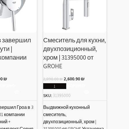
з завершил
Смеситель для кухни,
Выдв
ути |
двухпозиционный,
смеси
 компании
хром | 31395000 от
Groa,
GROHE
хром 
GROH
00
₪
2,600.90
₪
2,890.00
₪
КОРЗИНУ
В КОРЗИНУ
1,249.00
SKU:
31395000
SKU:
31
вершил Гроа в 3
Выдвижной кухонный
001 компании
смеситель,
Выдвиж
ний +
двухпозиционный, хром |
кухни 
комплект Серия
31395000 от GROHE Установка