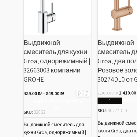
Выдвижной
Выдвижной
смеситель для кухни
смеситель д
Groa, однорежимный |
Groa, два п
32663003 компании
Розовое золо
GROHE
30274DL0 от
1,419.0
2,300.00
₪
489.00
₪
–
849.00
₪
В КОРЗ
ВЫБЕРИТЕ ПАРАМЕТРЫ
SKU:
30274DL0
SKU:
32663
Выдвижной смес
Выдвижной смеситель для
кухни Groa, два 
кухни Groa, однорежимный |