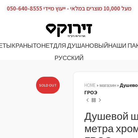
מעל 10,000 מוצרים במלאי - ייעוץ מיידי 050-640-8555
ЕТЫ
КРАНЫ
ТОНЕТ
ДЛЯ ДУША
НОВЫЙ
НАШИ ПА
РУССКИЙ
HOME
»
магазин
»
Душевой
SOLD OUT
ГРОЭ
Душевой шл
метра хром 