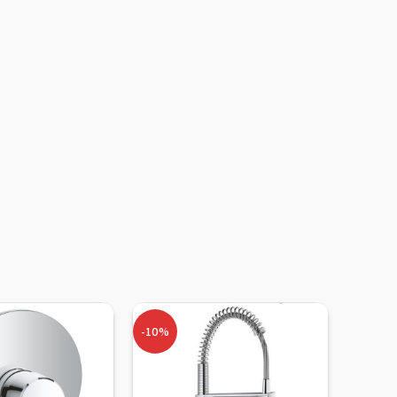
-10%
-15%