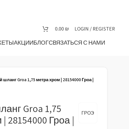
0.00
₪
LOGIN / REGISTER
КЕТЫ
АКЦИИ
БЛОГ
СВЯЗАТЬСЯ С НАМИ
 шланг Groa 1,75 метра хром | 28154000 Гроа |
анг Groa 1,75
ГРОЭ
| 28154000 Гроа |