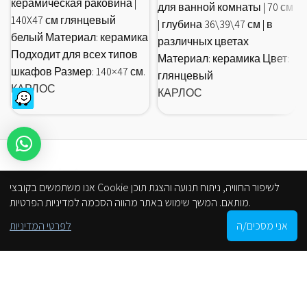
керамическая раковина |
для ванной комнаты | 70 см
140X47 см глянцевый
| глубина 36\39\47 см | в
белый Материал: керамика
различных цветах
Подходит для всех типов
Материал: керамика Цвет:
шкафов Размер: 140×47 см.
глянцевый
КАРЛОС
КАРЛОС
אנו משתמשים בקובצי Cookie לשיפור החוויה, ניתוח תנועה והצגת תוכן
מותאם. המשך שימוש באתר מהווה הסכמה למדיניות הפרטיות.
0
אני מסכים/ה
לפרטי המדיניות
Shop
Cart
My account
הסניפים שלנו
С веб-сайта