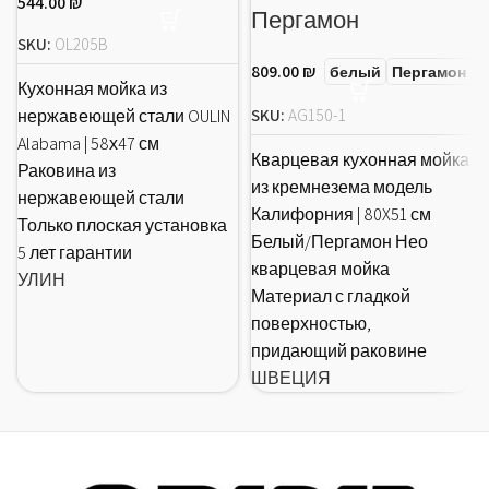
544.00
₪
Пергамон
SKU:
OL205B
809.00
₪
белый
Пергамон
Кухонная мойка из
SKU:
AG150-1
нержавеющей стали OULIN
Alabama | 58х47 см
Кварцевая кухонная мойка
Раковина из
из кремнезема модель
нержавеющей стали
Калифорния | 80X51 см
Только плоская установка
Белый/Пергамон Нео
5 лет гарантии
кварцевая мойка
УЛИН
Материал с гладкой
поверхностью,
придающий раковине
ШВЕЦИЯ