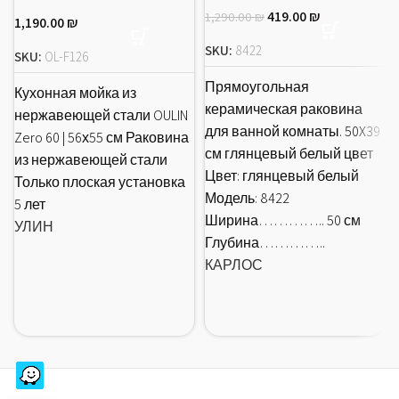
419.00
₪
1,290.00
₪
1,190.00
₪
SKU:
8422
SKU:
OL-F126
Прямоугольная
Кухонная мойка из
керамическая раковина
нержавеющей стали OULIN
для ванной комнаты. 50X39
Zero 60 | 56х55 см Раковина
см глянцевый белый цвет
из нержавеющей стали
Цвет: глянцевый белый
Только плоская установка
Модель: 8422
5 лет
Ширина………….. 50 см
УЛИН
Глубина…………..
КАРЛОС