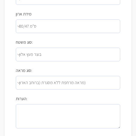
מידת ארון
סוג משטח:
סוג מראה:
הערות: