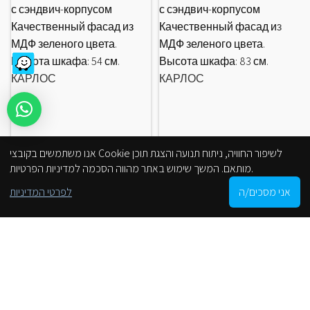
с сэндвич-корпусом
с сэндвич-корпусом
Качественный фасад из
Качественный фасад из
МДФ зеленого цвета.
МДФ зеленого цвета.
Высота шкафа: 54 см.
Высота шкафа: 83 см.
КАРЛОС
КАРЛОС
אנו משתמשים בקובצי Cookie לשיפור החוויה, ניתוח תנועה והצגת תוכן
מותאם. המשך שימוש באתר מהווה הסכמה למדיניות הפרטיות.
0
אני מסכים/ה
לפרטי המדיניות
Shop
Cart
My account
הסניפים שלנו