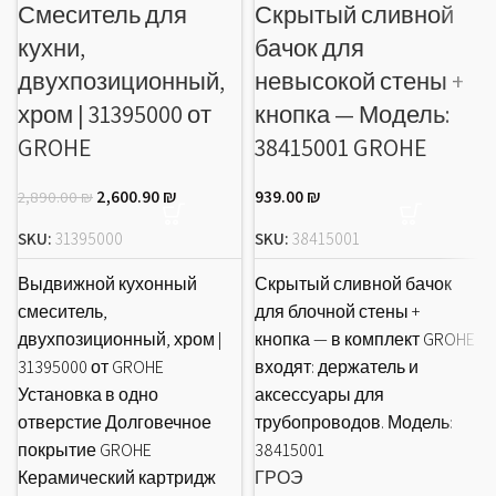
Смеситель для
Скрытый сливной
кухни,
бачок для
двухпозиционный,
невысокой стены +
хром | 31395000 от
кнопка — Модель:
GROHE
38415001 GROHE
2,600.90
₪
939.00
₪
2,890.00
₪
SKU:
31395000
SKU:
38415001
Выдвижной кухонный
Скрытый сливной бачок
смеситель,
для блочной стены +
двухпозиционный, хром |
кнопка — в комплект GROHE
31395000 от GROHE
входят: держатель и
Установка в одно
аксессуары для
отверстие Долговечное
трубопроводов. Модель:
покрытие GROHE
38415001
Керамический картридж
ГРОЭ