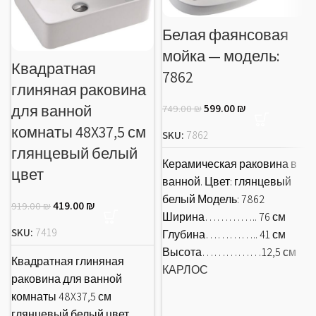
Белая фаянсовая
мойка — модель:
Квадратная
7862
глиняная раковина
для ванной
599.00
₪
749.00
₪
комнаты 48X37,5 см
SKU:
7862
глянцевый белый
Керамическая раковина в
цвет
ванной. Цвет: глянцевый
белый Модель: 7862
419.00
₪
919.00
₪
Ширина………….. 76 см
SKU:
7419
Глубина………….. 41 см
Высота……………12,5 см
Квадратная глиняная
КАРЛОС
раковина для ванной
комнаты 48X37,5 см
глянцевый белый цвет