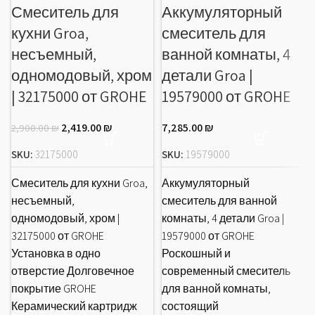
Смеситель для
Аккумуляторный
кухни Groa,
смеситель для
несъемный,
ванной комнаты, 4
одномодовый, хром
детали Groa |
| 32175000 от GROHE
19579000 от GROHE
2,419.00
₪
7,285.00
₪
2,900.00
₪
SKU:
32175000
SKU:
19579000
Смеситель для кухни Groa,
Аккумуляторный
несъемный,
смеситель для ванной
одномодовый, хром |
комнаты, 4 детали Groa |
32175000 от GROHE
19579000 от GROHE
Установка в одно
Роскошный и
отверстие Долговечное
современный смеситель
покрытие GROHE
для ванной комнаты,
Керамический картридж
состоящий