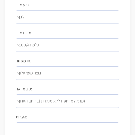
צבע ארון
מידת ארון
סוג משטח:
סוג מראה:
הערות: