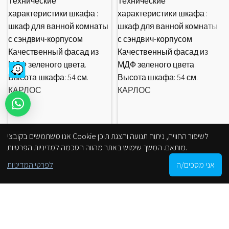
Технические
Технические
характеристики шкафа :
характеристики шкафа :
шкаф для ванной комнаты
шкаф для ванной комнаты
с сэндвич-корпусом
с сэндвич-корпусом
Качественный фасад из
Качественный фасад из
МДФ зеленого цвета.
МДФ зеленого цвета.
Высота шкафа: 54 см.
Высота шкафа: 54 см.
КАРЛОС
КАРЛОС
אנו משתמשים בקובצי Cookie לשיפור החוויה, ניתוח תנועה והצגת תוכן
מותאם. המשך שימוש באתר מהווה הסכמה למדיניות הפרטיות.
0
אני מסכים/ה
לפרטי המדיניות
Shop
Cart
My account
הסניפים שלנו