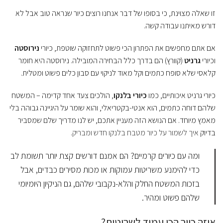
זו שאלה מצוינת, כי בסופו של דבר אנחנו רוצים כיור שנראה טוב אבל לא
דורש מאיתנו עבודה קשה.
אם אתם מחפשים את הפתרון הכי פשוט לתחזוקה שוטפת, כיורי
נירוסטה
וכיורי
גרניט
(קוורץ) הם בדרך כלל הבחירה המובילה. נירוסטה היא חומר
קלאסי שלא סופח כתמים וקל מאוד לניקוי עם סבון כלים פשוט ומטלית.
כיורי גרניט איכותיים, כמו
כיורי בלנקו
, הולכים צעד אחד קדימה – המשטח
שלהם דוחה כתמים, הוא אנטי-בקטריאלי, והוא שומר על היגיינה גבוהה בלי
מאמץ מיוחד. אם הנושא הזה מעניין אתכם, יש לנו מדריך שלם שמסביר
בדיוק
איך לשמור על כיור מטבח בלנקו חדש ומבריק
.
ומה עם כיורים קרמיים? הם אמנם דורשים קצת יותר תשומת לב
כדי להימנע משריטות עמוקות או מכות מסירים כבדים, אבל
בזכות המשטח החלק והלא-נקבובי שלהם, גם הניקיון היומיומי
שלהם פשוט ומהיר.
איזה כיור הכי עמיד לשריטות?