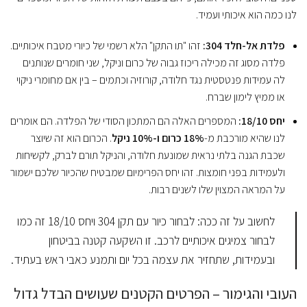
לנו כמה הוא איכותי ועמיד.
פלדת אל-חלד 304:
זהו "תו התקן" הלא רשמי של כיורי מטבח איכותיים.
פלדה מסוג זה מכילה ריכוז גבוה של כרום וניקל, שני חומרים שנותנים
לה עמידות פנטסטית נגד חלודה, קורוזיה וכתמים – בין אם מחומרי ניקוי
או ממיץ לימון שברח.
יחס 18/10:
המספרים האלה הם המתכון הסודי של הפלדה. הם אומרים
לנו שהיא מורכבת מ-
18% כרום ו-10% ניקל
. הכרום הוא זה שיוצר
שכבת הגנה בלתי נראית שמונעת חלודה, והניקל תורם לברק, לקשיחות
ולעמידות בפני חומצות. זהו יחס הפרימיום שמבטיח שהכיור שלכם ישמור
על המראה המצוין שלו לשנים רבות.
לחשוב על זה ככה: לבחור כיור עם תקן 304 ויחס 18/10 זה כמו
לבחור צמיגים איכותיים לרכב. זו השקעה קטנה בביטחון
ובעמידות, שתחזיר את עצמה בכל יום ותמנע כאבי ראש בעתיד.
העובי והגימור – הפרטים הקטנים שעושים הבדל גדול