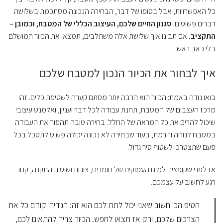
כל האפשרויות, אבל בסופו של דבר, הבחירה הנכונה מסתכמת בשלושה
דברים פשוטים:
סגנון החיים שלכם, העיצוב הכללי של המטבח, וכמובן –
התקציב.
אם תבינו איך שלושת אלה משתלבים, תמצאו את הכיור המושלם
בלי כאב ראש.
איך לבחור את הכיור הנכון למטבח שלכם
בואו נודה באמת: הכיור הוא הרבה יותר מסתם קערה לשטיפת כלים. זהו
מרכז העצבים של המטבח, תחנת עבודה לכל דבר ועניין, ואלמנט עיצובי
שיכול להרים את כל המראה של החלל. בחירה טובה תהפוך את העבודה
במטבח לנוחה וזורמת, בעוד שבחירה לא נכונה יכולה פשוט לתסכל בכל
פעם שתצטרכו לשטוף סיר גדול.
אז לפני שקופצים למים העמוקים של חומרים, צורות ושיטות התקנה, קחו
רגע לחשוב על עצמכם.
הטיפ הכי חשוב שאני יכול לתת לכם הוא זה: הגדירו קודם כל את
הצרכים שלכם, ורק אז תצאו לחפש. הכיור צריך להתאים לכם,