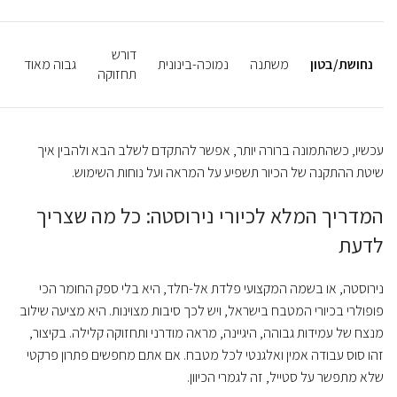
דורש
נחושת/בטון
משתנה
נמוכה-בינונית
גבוה מאוד
תחזוקה
עכשיו, כשהתמונה ברורה יותר, אפשר להתקדם לשלב הבא ולהבין איך
שיטת ההתקנה של הכיור תשפיע על המראה ועל נוחות השימוש.
המדריך המלא לכיורי נירוסטה: כל מה שצריך
לדעת
נירוסטה, או בשמה המקצועי פלדת אל-חלד, היא בלי ספק החומר הכי
פופולרי בכיורי המטבח בישראל, ויש לכך סיבות מצוינות. היא מציעה שילוב
מנצח של עמידות גבוהה, היגיינה, מראה מודרני ותחזוקה קלילה. בקיצור,
זהו סוס עבודה אמין ואלגנטי לכל מטבח. אם אתם מחפשים פתרון פרקטי
שלא מתפשר על סטייל, זה לגמרי הכיוון.