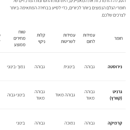
הטבלה הזו מרכזת את המאפיינים, היתרונות והחסרונות המרכזיים של
חומרי הגלם הנפוצים ביותר לכיורים, כדי לסייע בבחירה המתאימה ביותר
לצרכים שלכם.
טווח
עמידות
עמידות
קלות
מ
חומר
מחירים
לחום
לשריטות
ניקוי
ל
ממוצע
נירוסטה
גבוהה
בינונית
גבוהה
נמוך-בינוני
גרניט
גבוהה
גבוהה
גבוהה מאוד
בינוני-גבוה
(קוורץ)
מאוד
מאוד
קרמיקה
גבוהה
נמוכה
גבוהה
בינוני