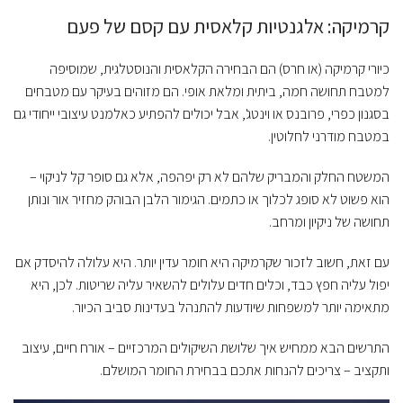
קרמיקה: אלגנטיות קלאסית עם קסם של פעם
כיורי קרמיקה (או חרס) הם הבחירה הקלאסית והנוסטלגית, שמוסיפה
למטבח תחושה חמה, ביתית ומלאת אופי. הם מזוהים בעיקר עם מטבחים
בסגנון כפרי, פרובנס או וינטג', אבל יכולים להפתיע כאלמנט עיצובי ייחודי גם
במטבח מודרני לחלוטין.
המשטח החלק והמבריק שלהם לא רק יפהפה, אלא גם סופר קל לניקוי –
הוא פשוט לא סופג לכלוך או כתמים. הגימור הלבן הבוהק מחזיר אור ונותן
תחושה של ניקיון ומרחב.
עם זאת, חשוב לזכור שקרמיקה היא חומר עדין יותר. היא עלולה להיסדק אם
יפול עליה חפץ כבד, וכלים חדים עלולים להשאיר עליה שריטות. לכן, היא
מתאימה יותר למשפחות שיודעות להתנהל בעדינות סביב הכיור.
התרשים הבא ממחיש איך שלושת השיקולים המרכזיים – אורח חיים, עיצוב
ותקציב – צריכים להנחות אתכם בבחירת החומר המושלם.