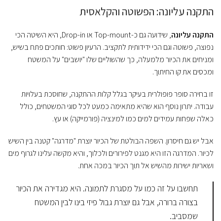
התקנה עליונה: הפשוטה והקלאסית
התקנה עליונה
, שידועה גם כ-Top-mount או Drop-in, היא השיטה הכי
נפוצה, פשוטה וגם הכי ידידותית לתקציב. הרעיון פשוט: חותכים פתח בשיש,
ומניחים את הכיור מלמעלה, כך שהשוליים שלו "יושבים" על המשטח
ומכסים את קו החיתוך.
זו בחירה סופר פופולרית בעיקר בגלל קלות ההתקנה, שחוסכת בעלויות
עבודה. יתרון נוסף הוא שהיא מתאימה כמעט לכל סוגי המשטחים, כולל
כאלה שפחות עמידים למים כמו למינציה (פורמייקה) או עץ.
אבל יש גם חיסרון. השפה הבולטת של הכיור יוצרת "מדרגה" קטנה בין השיש
לכיור. המדרגה הזו היא מגנט לפירורים ולכלוך, והיא מקשה עלינו לגרוף מים
ושאריות ישירות מהשיש אל תוך הכיור במכה אחת.
תחשבו על זה כמו על מסגרת לתמונה. היא מגדירה את הכיור
בצורה ברורה, אבל גם יוצרת גבול פיזי בינו לבין המשטח
שמסביב.