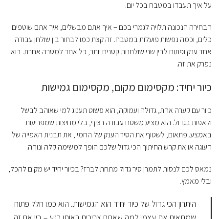
על איך תעבדו במטבח בכל יום.
הבחירה הנכונה תלויה לגמרי בכם – איך אתם מבשלים, איך אתם שוטפים
כלים, וכמה נפשות פועלות במטבח. זה קצת כמו לבחור בין שולחן עבודה
אחד ענק ופתוח לבין שני שולחנות קטנים יותר, כל אחד למטרה אחרת. בואו
נפרק את זה.
כיור יחיד: מקסימום מקום, מקסימום גמישות
כיור עם קערה אחת, גדולה ועמוקה, הוא פשוט תענוג למי שאוהב לבשל
ולאפות בגדול. הוא מציע משטח עבודה רציף, בלי מחיצות שמפריעות
באמצע. פתאום, לשטוף את הסיר הענק של החמין, את תבנית האפייה של
העוגה או את קרש החיתוך הכי גדול שלכם הופך למשימה קלה ונוחה.
נמאס לכם לנסות לתמרן סיר גדול מתחת לברז? בכיור יחיד יש מקום להכל,
ובלי מאמץ.
היתרון הכי גדול של כיור יחיד הוא הגמישות. הוא כמו חלל פתוח
שמתאים את עצמו למה שאתם צריכים באותו רגע – בין אם זה