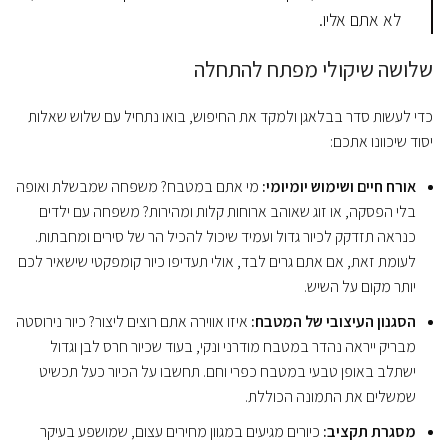
לא אתם אליו.
שלושה שיקולי מפתח להתחלה
כדי לעשות סדר בבלאגן ולמקד את החיפוש, בואו נתחיל עם שלוש שאלות
יסוד שיכוונו אתכם:
אורח חיים ושימוש יומיומי:
מי אתם במטבח? משפחה שמבשלת ואופה
בלי הפסקה, או זוג שאוהב ארוחות קלות ומהירות? משפחה עם ילדים
כנראה תזדקק לכיור גדול ועמיד שיכול להכיל הר של סירים ומחבתות.
לעומת זאת, אם אתם גרים לבד, אולי תעדיפו כיור קומפקטי שישאיר לכם
יותר מקום על השיש.
הסגנון העיצובי של המטבח:
איזו אווירה אתם רוצים ליצור? כיור נירוסטה
מבריק ייראה נהדר במטבח מודרני ונקי, בעוד שכיור חרס לבן וגדול
ישתלב באופן טבעי במטבח כפרי וחם. תחשבו על הכיור כעל תכשיט
שמשלים את התמונה הכוללת.
מסגרת תקציב:
כיורים מגיעים במגוון מחירים עצום, שמושפע בעיקר