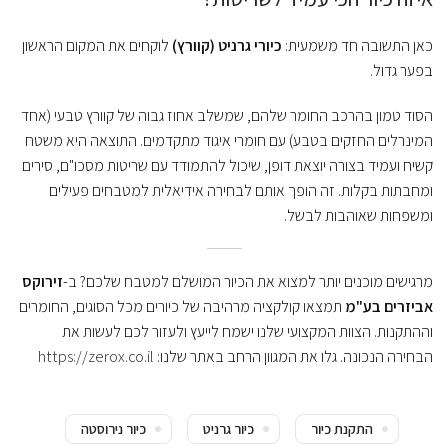
כאן התשובה חד משמעית:
כיורי גרניט (קוורץ)
לוקחים את המקום הראשון
בפער גדול.
הסוד טמון בהרכב החומר שלהם, שמשלב אחוז גבוה של קוורץ טבעי (אחד
המינרלים החזקים בטבע) עם חומרי איגוד מתקדמים. התוצאה היא משטח
קשיח ועמיד בצורה יוצאת דופן, שיכול להתמודד עם שריטות מסכו"ם, סירים
ומחבתות בקלות. זה הופך אותם לבחירה אידיאלית למטבחים פעילים
ומשפחות שאוהבות לבשל.
מרגישים מוכנים יותר למצוא את הכיור המושלם למטבח שלכם? ב-
זירוקס
אביזרים בע"מ
תמצאו קולקציה מרהיבה של כיורים מכל הסוגים, החומרים
וההתקנות. הצוות המקצועי שלנו ישמח לייעץ ולעזור לכם לעשות את
הבחירה הנכונה. גלו את המגוון הרחב באתר שלנו:
https://zerox.co.il
התקנת כיור
כיור גרניט
כיור נירוסטה