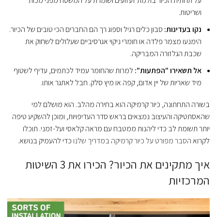
על תחתית הכיור בולמת זעזועים ושומרת על המשטח מפני מכות
ושריטות.
נקו בעדינות:
סבון כלים רגיל וספוג רך הם החברים הכי טובים של הכיור.
הימנעו מצמר פלדה או חומרי ניקוי אגרסיביים שעלולים לשחוק את
שכבת הגלזורה המבריקה.
אל תשאירו "הפתעות":
למרות שהחומר עמיד לכתמים, עדיף לשטוף
מיד שאריות של יין אדום, קפה או מיץ סלק. חבל לאתגר אותו.
בשורה התחתונה, כיור קרמיקה הוא בחירה מהלב. הוא מושלם למי
שהאסתטיקה והעיצוב נמצאים בראש סדר העדיפויות, ומוכן להשקיע טיפה
יותר תשומת לב כדי ליהנות ממטבח עם מראה קלאסי ועל-זמני. תוכלו
לקרוא
הסבר מפורט על כיור קרמיקה במדריך שלנו
כדי להעמיק בנושא.
איך מתקינים את הכיור? הכירו את 3 השיטות
המרכזיות