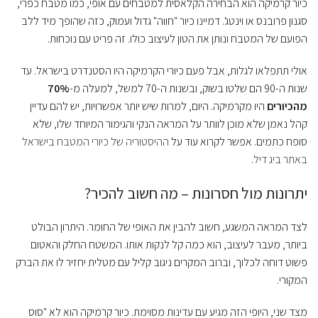
כיור קרמיקה הוא הבחירה הקלאסית למטבחים עם אופי, כמו מטבח כפרי,
סגנון פרובנס או וינטג'. דמיינו כיור "חווה" גדול ועמוק, כזה שהופך מיד ללב
הפועם של המטבח ונותן את הטון לעיצוב כולו. זה פריט עם נוכחות.
אולי תתפלאו לגלות, אבל פעם כיורי הקרמיקה היו הסטנדרט בישראל. עד
שנות ה-90 הם שלטו בשוק, ובשנות ה-70 למשל, למעלה מ-
70%
מהכיורים
היו מקרמיקה. היום, למרות שיש יותר אפשרויות, יש להם עדיין
קהל נאמן שלא מוכן לוותר על המראה הנקי והגימור המיוחד שלו, שלא
סופח כתמים. אפשר לקרוא עוד על
ההיסטוריה של כיורי המטבח בישראל
באתר ביג דיל
.
יתרונות מול חסרונות – מה חשוב להכיר?
לצד המראה המשגע, חשוב להבין את האופי של החומר. היתרון הבולט
ביותר, מעבר לעיצוב, הוא כמה קל לנקות אותו. המשטח החלק והאטום
פשוט דוחה לכלוך, וברוב המקרים ניגוב קליל עם מטלית יחזיר לו את הברק
המקורי.
מצד שני, היופי הזה מגיע עם עדינות מסוימת. כיור קרמיקה הוא לא "סוס