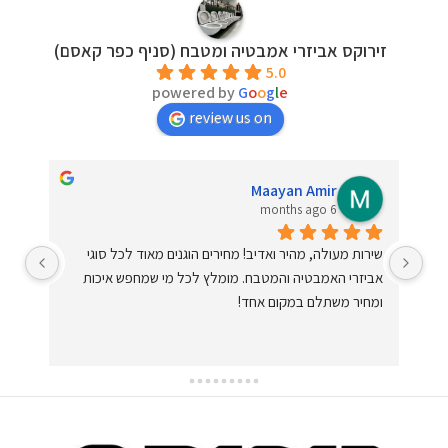
זירוקס אביזרי אמבטיה ומטבח (סניף כפר קאסם)
5.0
powered by
G
o
o
g
l
e
review us on
Maayan Amir
6 months ago
הייתי צריך כיור של בלנקו מדגם מסוים ובגודל וצבע ספציפי, 
שירות מעולה, מהיר ואדיב! מחירים הוגנים מאוד לכל סוגי 
רכש
התקשרתי לנור - המנהל הלוגיסטי שהיה מאוד נחמד וסבלני 
אביזרי האמבטיה והמטבח. מומלץ לכל מי שמחפש איכות 
תודה
שבדק לי אם יש במלאי, ובאותו יום הם כבר טיפלו בהזמנה, 
ומחיר משתלם במקום אחד!