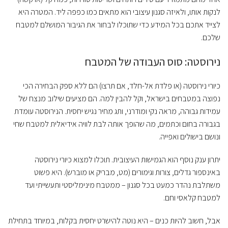
לנקות אותו, ולאיזה סגנון עיצובי הוא מתאים כמו כפפה ליד. המטרה היא
לצייד אתכם בכל המידע כדי שתוכלו לבחור את הגיבור המושלם למטבח
שלכם.
נירוסטה: סוס העבודה של המטבח
כיורי נירוסטה (או פלדת אל-חלד, אם תרצו) הם ללא ספק הבחירה הכי
נפוצה במטבחים בישראל, וקל להבין למה. הם מציעים שילוב מנצח של
עמידות גבוהה, מראה נקי ומודרני, ותג מחיר נגיש יחסית. הנירוסטה עומדת
בגבורה בחום וכתמים, מה שהופך אותה לבת לוויה אידיאלית למטבח שחי
ונושם בישולים ואפייה.
יתרון ענק נוסף הוא הגמישות העיצובית. תוכלו למצוא כיורי נירוסטה
באינספור גדלים, צורות וגימורים (מט, מבריק או מוברש). היא פשוט
משתלבת נהדר כמעט בכל סגנון – ממטבח מינימליסטי ותעשייתי ועד
למטבח קלאסי וחם.
אבל, חשוב להיות כנים – היא נוטה להישרט יחסית בקלות, במיוחד בתחילת