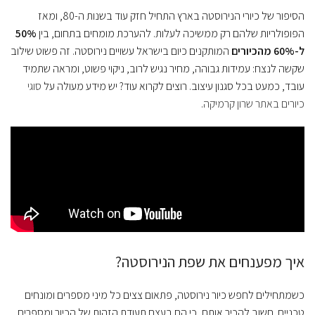
הסיפור של כיורי הנירוסטה בארץ התחיל חזק עוד בשנות ה-80, ומאז
הפופולריות שלהם רק ממשיכה לעלות. להערכת מומחים בתחום, בין
50%
ל-60% מהכיורים
המותקנים כיום בישראל עשויים נירוסטה. זה פשוט שילוב
שקשה לנצח: עמידות גבוהה, מחיר נגיש לרוב, ניקוי פשוט, ומראה שתמיד
עובד, כמעט בכל סגנון עיצוב. רוצים לקרוא עוד? יש מידע מעולה על
סוגי
כיורים באתר שרון קרמיקה
.
איך מפענחים את שפת הנירוסטה?
כשמתחילים לחפש כיור נירוסטה, פתאום צצים כל מיני מספרים ומונחים
טכניים. חשוב להכיר אותם, כי הם בעצם תעודת הזהות של הכיור ומספרים