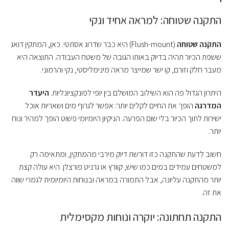
התקנה שטוחה: למראה אחיד ונקי
התקנה שטוחה
(Flush-mount) היא כבר שדרוג אסתטי. כאן, המתקין דואג
ששפת הכיור תהיה בדיוק באותו הגובה של משטח העבודה. התוצאה היא
מעבר חלק וזורם, קו ישר שמייצר מראה מינימליסטי, נקי והרמוני.
היתרון הגדול פה הוא השילוב המושלם בין יופי לפונקציונליות.
היעדר
המדרגה
הופך את החיים לקלים יותר: אפשר לגרוף מים ושאריות אוכל
ישירות לתוך הכיור בלי שום הפרעה. הניקיון היומיומי פשוט הופך למהיר ונוח
יותר.
חשוב לדעת שהתקנה כזו דורשת דיוק מירבי מהמתקין, ומתאימה רק
למשטחים עמידים במים כמו שיש, קוורץ או גרניט פורצלן. היא עולה קצת
יותר מהתקנה עליונה, אבל התמורה במראה ובנוחות היומיומית לגמרי שווה
את זה.
התקנה תחתונה: יוקרה ונוחות מקסימלית