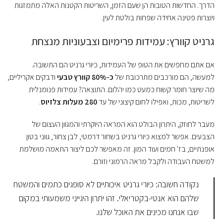
הדרך. החדשות הטובות הן שעם הזמן, השריטות הקטנות האלה מתמזגות
ויוצרות פטינה אחידה שפחות בולטת לעין.
גרניט קוורץ: עמידות פרימיום וצבעוניות מנצחת
אם אתם מחפשים את הטופ של העמידות, כיורי גרניט הם התשובה.
למעשה, הם מורכבים מתרכובת של
כ-80% קוורץ טבעי
ודבקים אקריליים,
מה שיוצר חומר קשוח כמעט כמו יהלום. התוצאה? עמידות פנומנלית
לשריטות, מכות, ואפילו לחום קיצוני של עד
280 מעלות צלזיוס
.
מעבר לחוזק, היתרון הבולט הוא המראה היוקרתי והמגוון העצום של
הצבעים. אפשר למצוא כיורי גרניט בשחור דרמטי, לבן צחור, גווני בטון
אופנתיים, בז' חמים ועוד המון. זה מאפשר לכם ליצור התאמה מושלמת
למשטח העבודה ולקבל מראה הרמוני וזורם.
נקודה חשובה: כיורי גרניט איכותיים לא סופגים כתמים והמשטח
שלהם הוא אנטי-בקטריאלי. זהו יתרון היגייני משמעותי במקום
שבו אנחנו מכינים את האוכל שלנו.