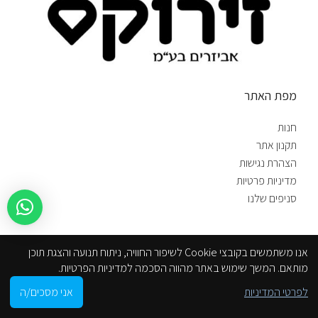
מפת האתר
חנות
תקנון אתר
הצהרת נגישות
מדיניות פרטיות
סניפים שלנו
קטגוריות
אנו משתמשים בקובצי Cookie לשיפור החוויה, ניתוח תנועה והצגת תוכן
מותאם. המשך שימוש באתר מהווה הסכמה למדיניות הפרטיות.
מוצרי GROHE גרואה – מטבח וחדר רחצה
אמבטיות
0
לפרטי המדיניות
אני מסכים/ה
ברזים
ברזי אמבטיה מודרניים
חנות
Sidebar
סל הקניות
חשבון שלי
הסניפים שלנו