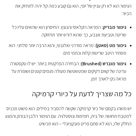
הגימור הוא לא רק עניין של יופי, הוא גם קובע כמה קל יהיה לתחזק את
הכיור:
גימור מבריק:
המראה הקלאסי והנוצץ. החיסרון הוא שרואים עליו כל
שריטה וטביעת אצבע, כך שהוא דורש יותר תחזוקה.
גימור מט (סאטן):
מראה מודרני ואלגנטי, והוא הרבה יותר סלחני. הוא
מסתיר היטב שריטות קלות וכתמי מים.
גימור מוברש (Brushed):
הבחירה הפרקטית ביותר. יש לו טקסטורה
עדינה של קווים דקיקים שמטשטשת מעולה פגמים קטנים ושומרת על
מראה נקי לאורך זמן.
כל מה שצריך לדעת על כיורי קרמיקה
יש משהו בקסם של כיור קרמיקה שקשה להסביר במילים. הוא פשוט מכניס
למטבח תחושה של בית, חמימות ונוסטלגיה. עם הגימור הלבן הבוהק והמגע
החלק שלו, הוא לא סתם פריט פונקציונלי – הוא תכשיט.