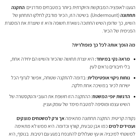
הגענו לאופציה המבוקשת והיוקרתית ביותר במטבחים מודרניים:
התקנה
תחתונה
(Undermount). בשיטה הזו, הכיור מודבק לחלקו התחתון של
השיש, כך שדופן השיש החתוכה נשארת חשופה והיא זו שיוצרת את המסגרת
הפנימית של הכיור.
מה הופך אותה לכל כך פופולרית?
מראה נקי במיוחד:
היא יוצרת תחושה שהכיור והשיש הם יחידה אחת,
בלי חיבורים נראים לעין.
נוחות ניקוי אופטימלית:
בדומה להתקנה שטוחה, אפשר לגרוף הכל
ישירות לכיור במשיכה אחת חלקה.
הדגשת יופי המשטח:
ההתקנה הזו חושפת את העובי והטקסטורה של
השיש עצמו ומוסיפה למטבח מימד של עומק ועניין.
נקודה קריטית: התקנה תחתונה מתאימה
אך ורק למשטחים מוצקים
ועמידים למים
כמו אבן טבעית, קוורץ וכדומה. היא ממש לא מתאימה
למשטחי למינציה או עץ שעלולים להתנפח במגע עם רטיבות. בנוסף, היא