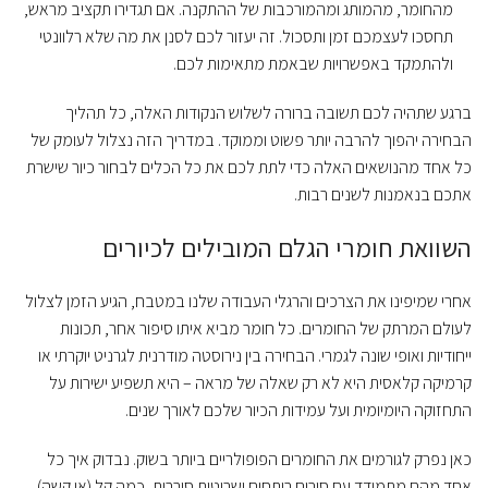
מהחומר, מהמותג ומהמורכבות של ההתקנה. אם תגדירו תקציב מראש,
תחסכו לעצמכם זמן ותסכול. זה יעזור לכם לסנן את מה שלא רלוונטי
ולהתמקד באפשרויות שבאמת מתאימות לכם.
ברגע שתהיה לכם תשובה ברורה לשלוש הנקודות האלה, כל תהליך
הבחירה יהפוך להרבה יותר פשוט וממוקד. במדריך הזה נצלול לעומק של
כל אחד מהנושאים האלה כדי לתת לכם את כל הכלים לבחור כיור שישרת
אתכם בנאמנות לשנים רבות.
השוואת חומרי הגלם המובילים לכיורים
אחרי שמיפינו את הצרכים והרגלי העבודה שלנו במטבח, הגיע הזמן לצלול
לעולם המרתק של החומרים. כל חומר מביא איתו סיפור אחר, תכונות
ייחודיות ואופי שונה לגמרי. הבחירה בין נירוסטה מודרנית לגרניט יוקרתי או
קרמיקה קלאסית היא לא רק שאלה של מראה – היא תשפיע ישירות על
התחזוקה היומיומית ועל עמידות הכיור שלכם לאורך שנים.
כאן נפרק לגורמים את החומרים הפופולריים ביותר בשוק. נבדוק איך כל
אחד מהם מתמודד עם סירים רותחים ושריטות סוררות, כמה קל (או קשה)