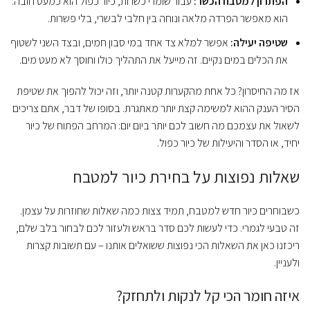
הפתרון למטבח הכשר:
עבור שומרי כשרות, כיור כפול הוא כמעט חובה.
הוא מאפשר הפרדה מלאה ונוחה בין חלבי לבשרי, בלי פשרות.
שטיפה יעילה:
אפשר למלא צד אחד במי סבון חמים, ובצד השני לשטוף
את הכלים במים נקיים. זה מייעל את התהליך כולו וחוסך לא מעט מים.
אז מה החיסרון? כל אחת מהקערות קטנה יותר, וזה יכול להפוך את שטיפת
הסיר הענק ההוא למשימה קצת יותר מאתגרת. בסופו של דבר, אתם צריכים
לשאול את עצמכם מה חשוב לכם יותר ביום יום: המרחב הפתוח של כיור
יחיד, או הסדר והיעילות של כיור כפול.
שאלות נפוצות על בחירת כיור למטבח
כשבוחרים כיור חדש למטבח, תמיד צצות כמה שאלות שחוזרות על עצמן.
זה טבעי לגמרי. כדי לעשות לכם סדר בראש ולעזור לכם לבחור בלב שלם,
ריכזנו כאן את השאלות הכי נפוצות ששואלים אותנו – עם תשובות קצרות
ולעניין.
איזה חומר הכי קל לנקות ולתחזק?