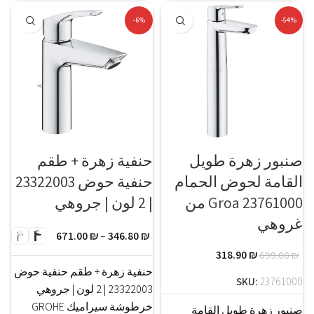
-6%
-54%
صنبور زهرة طويل
حنفية زهرة + طقم
القامة لحوض الحمام
حنفية حوض 23322003
Groa 23761000 من
| 2 لون | جروهي
غروهي
671.00
₪
–
346.80
₪
318.90
₪
699.00
₪
حنفية زهرة + طقم حنفية حوض
SKU:
23761000
23322003 | 2 لون | جروهي
خرطوشة سيراميك GROHE
صنبور زهرة طويل القامة