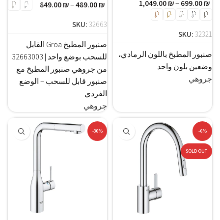
1,049.00
₪
–
699.00
₪
849.00
₪
–
489.00
₪
SKU:
32663
SKU:
32321
صنبور المطبخ Groa القابل
صنبور المطبخ باللون الرمادي،
للسحب بوضع واحد | 32663003
وضعين بلون واحد
من جروهي صنبور المطبخ مع
جروهي
صنبور قابل للسحب – الوضع
الفردي
جروهي
-30%
-6%
SOLD OUT