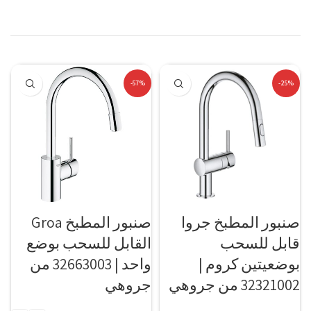
-57%
-25%
صنبور المطبخ جروا
صنبور المطبخ Groa
قابل للسحب
القابل للسحب بوضع
بوضعيتين كروم |
واحد | 32663003 من
32321002 من جروهي
جروهي