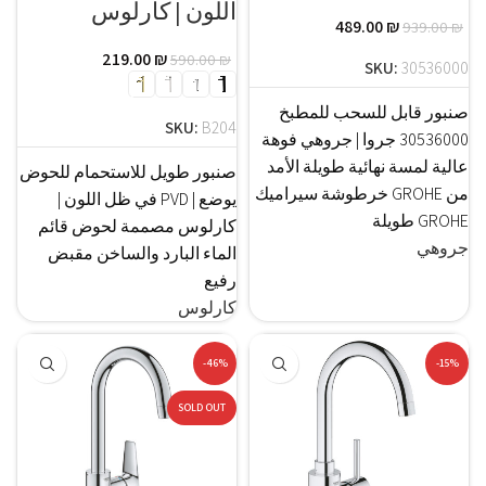
اللون | كارلوس
489.00
₪
939.00
₪
219.00
₪
590.00
₪
SKU:
30536000
صنبور قابل للسحب للمطبخ
SKU:
B204
30536000 جروا | جروهي فوهة
عالية لمسة نهائية طويلة الأمد
صنبور طويل للاستحمام للحوض
من GROHE خرطوشة سيراميك
يوضع | PVD في ظل اللون |
GROHE طويلة
كارلوس مصممة لحوض قائم
جروهي
الماء البارد والساخن مقبض
رفيع
كارلوس
-46%
-15%
SOLD OUT