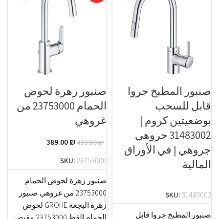
صنبور المطبخ جروا
صنبور زهرة لحوض
قابل للسحب
الحمام 23753000 من
بوضعيتين كروم |
غروهي
31483002 جروهي
389.00
₪
419.00
₪
جروهي | في الأوراق
SKU:
23753000
المالية
صنبور زهرة لحوض الحمام
23753000 من غروهي صنبور
SKU:
31483002
زهرة البجعة GROHE لحوض
صنبور المطبخ جروا قابل
الحمام القط 23753000 مقبض