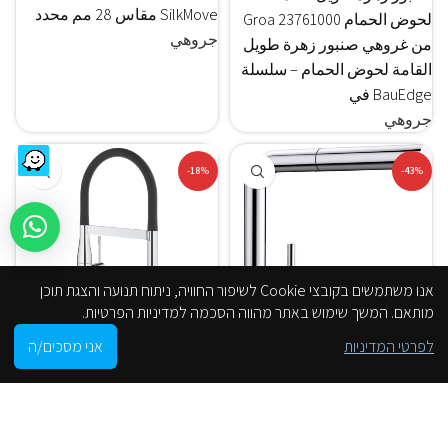
SilkMove مقاس 28 مم محدد
لحوض الحمام Groa 23761000
جروهي
من غروهي صنبور زهرة طويل
القامة لحوض الحمام – سلسلة
BauEdge في
جروهي
-18%
-43%
אנו משתמשים בקובצי Cookie לשיפור החוויה, ניתוח תנועה והצגת תוכן
מותאם. המשך שימוש באתר מהווה הסכמה למדיניות הפרטיות.
0
לפרטי המדיניות
אני מסכים/ה
صنبور مطبخ جروا قابل
Shop
Filters
Cart
My account
הסניפים שלנו
صنبور المطبخ بلانكو
للسحب بموضعين
القابل للسحب Linus |
بدرجة لون | 30294000