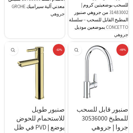
للسحب بوضعيتين كروم |
معدني آلية سيراميك GROHE
31483002 من جروهي صنبور
جروهي
المطبخ القابل للسحب – سلسلة
CONCETTO بموضعين موديل
جروهي
-63%
-48%
صنبور قابل للسحب
صنبور طويل
للمطبخ 30536000
للاستحمام للحوض
جروا | جروهي
يوضع | PVD في ظل