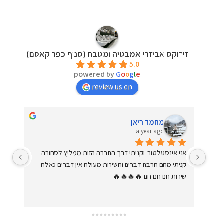
זירוקס אביזרי אמבטיה ומטבח (סניף כפר קאסם)
5.0
powered by
G
o
o
g
l
e
review us on
מחמד ריאן
a year ago
שירות ברמה הכי גבוהה שיש. יחס מדהים וחם. עונים על כל 
אני אינסטלטור ווקניתי דרך החברה הזות ממליץ לסחורה 
שאלה בסבלנות ומקצועיות. קניתי מהם כמה פעמים. מומלץ 
קניתי מהם הרבה דברים והשירות מעולה אין דברים כאלה 
ד.
שירות חם חם חם 🔥🔥🔥🔥