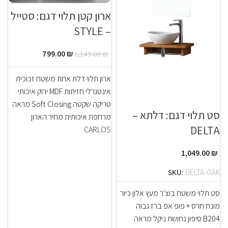
ארון קטן תלוי דגם: סטייל
– STYLE
799.00
₪
1,149.00
₪
ארון תלוי דלת אחת משטח זכוכית
אינטגרלי חזיתות MDF ירוק איכותי
טריקה שקטה Soft Closing מראה
סט תלוי דגם: דלתא –
מרחפת איכותית מחיר הארון
DELTA
CARLOS
1,049.00
₪
SKU:
DELTA-OAK
סט תלוי משטח בוצ'ר מעץ אלון כיור
מונח חרס + פופ אפ ברז גבוה
B204 סיפון נחושת ניקל מראה